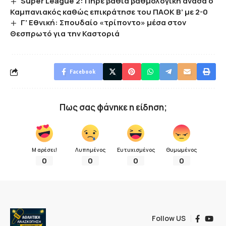
Super League 2: Πήρε βαθιά βαθμολογική ανάσα ο
Καμπανιακός καθώς επικράτησε του ΠΑΟΚ Β’ με 2-0
Γ’ Εθνική: Σπουδαίο «τρίποντο» μέσα στον
Θεσπρωτό για την Καστοριά
Facebook
Πως σας φάνηκε η είδηση;
Μ αρέσει!
Λυπημένος
Ευτυχισμένος
Θυμωμένος
0
0
0
0
Follow US