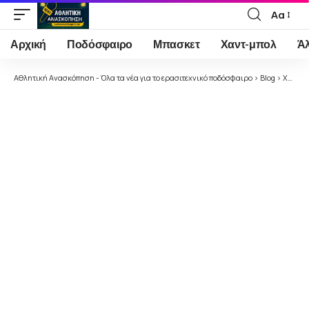
Αα
Font
Resizer
Αρχική
Ποδόσφαιρο
Μπασκετ
Χαντ-μπολ
Ά
Αθλητική Ανασκόπηση - Όλα τα νέα για το ερασιτεχνικό ποδόσφαιρο
>
Blog
>
Χωρίς κατηγορία