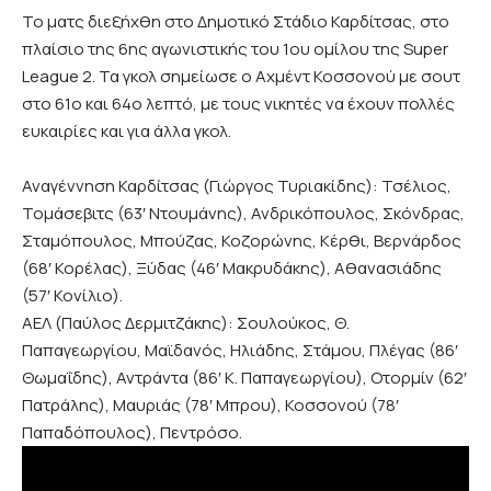
Το ματς διεξήχθη στο Δημοτικό Στάδιο Καρδίτσας, στο
πλαίσιο της 6ης αγωνιστικής του 1ου ομίλου της Super
League 2. Τα γκολ σημείωσε ο Αχμέντ Κοσσονού με σουτ
στο 61ο και 64ο λεπτό, με τους νικητές να έχουν πολλές
ευκαιρίες και για άλλα γκολ.
Αναγέννηση Καρδίτσας (Γιώργος Τυριακίδης): Τσέλιος,
Τομάσεβιτς (63′ Ντουμάνης), Ανδρικόπουλος, Σκόνδρας,
Σταμόπουλος, Μπούζας, Κοζορώνης, Κέρθι, Βερνάρδος
(68′ Κορέλας), Ξύδας (46′ Μακρυδάκης), Αθανασιάδης
(57′ Κονίλιο).
ΑΕΛ (Παύλος Δερμιτζάκης): Σουλούκος, Θ.
Παπαγεωργίου, Μαϊδανός, Ηλιάδης, Στάμου, Πλέγας (86′
Θωμαΐδης), Αντράντα (86′ Κ. Παπαγεωργίου), Οτορμίν (62′
Πατράλης), Μαυριάς (78′ Μπρου), Κοσσονού (78′
Παπαδόπουλος), Πεντρόσο.