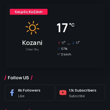
Καιρός Κοζάνη
17
°C
Kozani
°
°
17
_
17
57%
Clear Sky
3 km/h
Follow US
8k
Followers
1.1k
Subscribers
Like
Subscribe