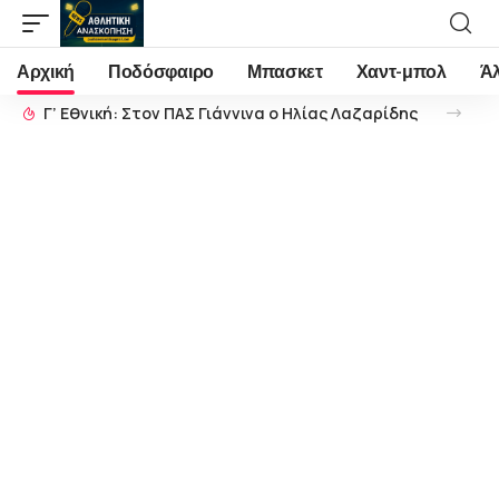
Αρχική
Ποδόσφαιρο
Μπασκετ
Χαντ-μπολ
Ά
Γ’ Εθνική: Στον ΠΑΣ Γιάννινα ο Ηλίας Λαζαρίδης
Γ’ Εθνική: Εύκολη