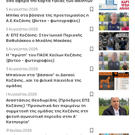
όσο αφορά την Κάρτα Υγείας των αθλητών
5 Αυγούστου 2026
Μπήκε στα βάσανα της προετοιμασίας η
Α.Ε.Κοζάνης (βίντεο – φωτογραφίες)
5 Αυγούστου 2026
Α’ ΕΠΣ Κοζάνης: Στον Ιωνικό Περιοχής
Βαθυλάκκου ο Μιχάλης Μακάκας
5 Αυγούστου 2026
Η “πρώτη” του ΠΑΟΚ Κοίλων Κοζάνης
(βίντεο – φωτογραφίες)
3 Αυγούστου 2026
Μπαίνουν στα “βάσανα” οι Δαναοί
Κοζάνης…και τα φιλικά παιχνίδια της
ομάδας
1 Αυγούστου 2026
Αναστάσιος Θεοδωρίδης (Πρόεδρος ΕΠΣ
Κοζάνης) “Προσωπικά δεν περιμένω τη
συμμετοχή της ομάδας της Κοζάνης στη
φετινή αγωνιστική περίοδο στην Α’
Κατηγορία”
31 Ιουλίου 2026