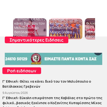
επικράτηση της
Καβάλας στο
πρώτο της
φιλικό…βασικός
Γ’ Εθνική: Θέλει να
ξεκίνησε ο
κάνει δικό του τον
Κοζανίτης
Φιλικό
Μελιόπουλο ο
Κυπαρίσσης
προετοιμασί
Βατόλακκος
Μίχος (video –
Χάποελ Τίκβ
Γρεβενών
δηλώσεις)
Καστοριά 0-
Σημαντικότερες Ειδήσεις
Γ’
Εθνική: Στον Μακεδονικό
Σιάτιστας ο Γιώργος
Τσελεπής
Ροή ειδήσεων
Γ’ Εθνική: Θέλει να κάνει δικό του τον Μελιόπουλο ο
Βατόλακκος Γρεβενών
9 Αυγούστου 2026
Γ’ Εθνική: Εύκολη επικράτηση της Καβάλας στο πρώτο της
φιλικό…βασικός ξεκίνησε ο Κοζανίτης Κυπαρίσσης Μίχος