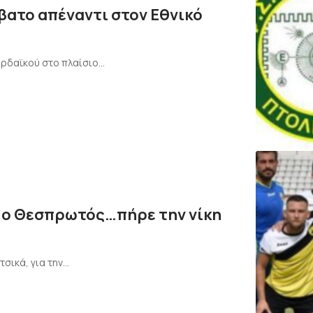
βατο απέναντι στον Εθνικό
ορδαϊκού στο πλαίσιο…
ες ο Θεσπρωτός…πήρε την νίκη
σικά, για την…