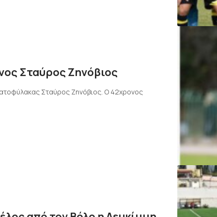
ονος Σταύρος Ζηνόβιος
ματοφύλακας Σταύρος Ζηνόβιος. Ο 42χρονος
τέλος από τον Βόλο η Λευκίμμη