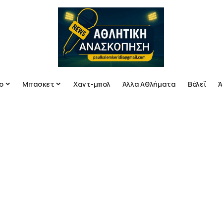
ο
Μπασκετ
Χαντ-μπολ
Άλλα Αθλήματα
Βόλεϊ