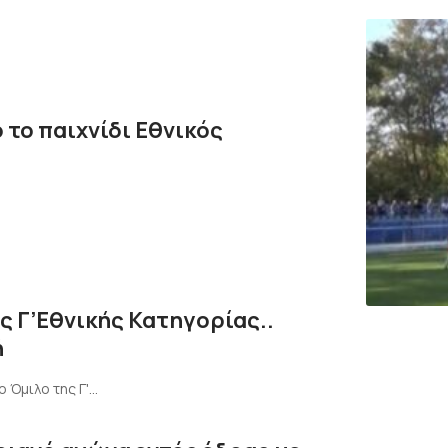
 το παιχνίδι Εθνικός
ς Γ’Εθνικής Κατηγορίας..
ή
 Όμιλο της Γ'…