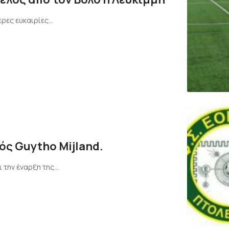
ερες ευκαιρίες…
ός Guytho Mijland.
ι την έναρξη της…