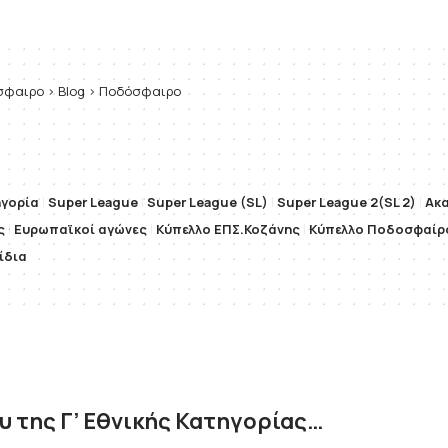
όσφαιρο
>
Blog
>
Ποδόσφαιρο
ηγορία
Super League
Super League (SL)
Super League 2(SL 2)
Ακ
ς
Ευρωπαϊκοί αγώνες
Κύπελλο ΕΠΣ.Κοζάνης
Κύπελλο Ποδοσφαίρ
ίδια
υ της Γ’ Εθνικής Κατηγορίας…