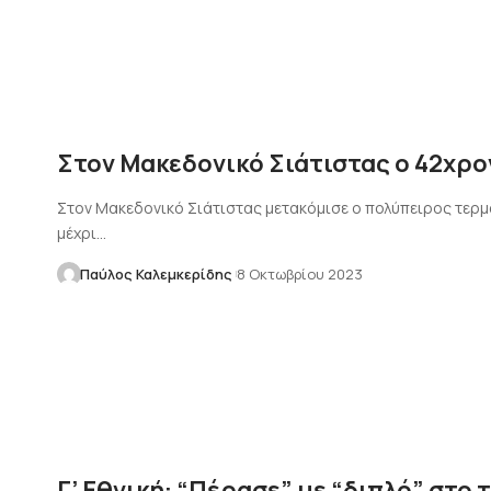
Στον Μακεδονικό Σιάτιστας ο 42χρ
Στον Μακεδονικό Σιάτιστας μετακόμισε ο πολύπειρος τερ
μέχρι…
Παύλος Καλεμκερίδης
8 Οκτωβρίου 2023
Γ’ Εθνική: “Πέρασε” με “διπλό” στο 