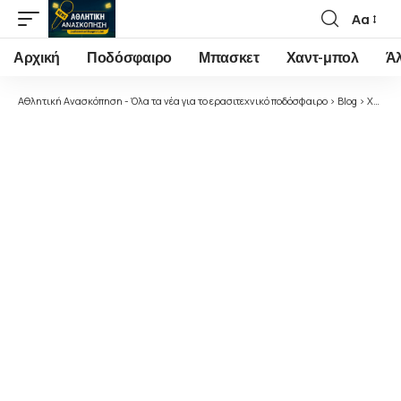
Αα
Font
Resizer
Αρχική
Ποδόσφαιρο
Μπασκετ
Χαντ-μπολ
Ά
Αθλητική Ανασκόπηση - Όλα τα νέα για το ερασιτεχνικό ποδόσφαιρο
>
Blog
>
Χωρίς κατηγορία