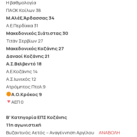
Η βαθμολογία
ΠΑΟΚ Κοίλων 38
Μ.Αλέξ.Άρδασσας 34
Α.Ε.Περδίκκα 31
Μακεδονικός Σιάτιστας 30
Τιτάν Σερβίων 27
Μακεδονικός Κοζάνης 27
Δαναοί Κοζάνης 21
Α.Σ.Βελβεντό 18
Α.Ε.Κοζάνης 14
Α.Σ.Ιωνικός 12
Ατρόμητος Πτολ.9
Α.Ο.Κρόκος 9
ΑΕΠ 0
Β’ Κατηγορία ΕΠΣ Κοζάνης
11η αγωνιστική
Βυζαντινός Αετός – Αναγέννηση Αργίλου
ΑΝΑΒΟΛΗ