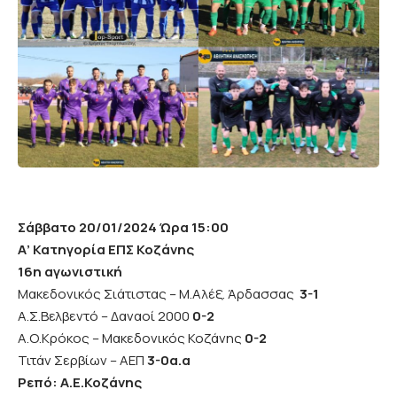
Σάββατο 20/01/2024 Ώρα 15:00
Α’ Κατηγορία ΕΠΣ Κοζάνης
16η αγωνιστική
Μακεδονικός Σιάτιστας – Μ.Αλέξ. Άρδασσας
3-1
Α.Σ.Βελβεντό – Δαναοί 2000
0-2
Α.Ο.Κρόκος – Μακεδονικός Κοζάνης
0-2
Τιτάν Σερβίων – ΑΕΠ
3-0α.α
Ρεπό: Α.Ε.Κοζάνης