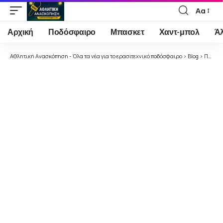
Αα
Font
Resizer
Αρχική
Ποδόσφαιρο
Μπασκετ
Χαντ-μπολ
Ά
Αθλητική Ανασκόπηση - Όλα τα νέα για το ερασιτεχνικό ποδόσφαιρο
>
Blog
>
Ποδόσφαιρο