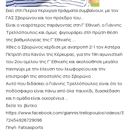
Εκεί στη Πιερία περίεργα πράγματα συμβαίνουν, με τον
ΓΑΣ Σβορώνου και τον πρόεδρο του…
Είναι ο νεαρότερος παράγοντας στη Γ’ Εθνική, ο Γιάννης
Τρελλόπουλος και όμως φιγουράρει στη πρώτη θέση
της βαθμολογίας της Γ’ Εθνικής ….
Χθες ο Σβορώνος κέρδισε με ανατροπή 2-1 τον Αστέρα
Πετριτή στο Κανόνι της Κέρκυρας, για την 19η αγωνιστική
του 2ου ομίλου της Γ’ Εθνικής και ακολούθησε μεγάλο
πανηγύρι με την έλευση του λεωφορείου και την
επιστροφή της αποστολής στο Σβορώνο .
Αυτό που διδάσκει ο Γιάννης Τρελλόπουλος είναι ότι το
ποδόσφαιρο είναι πάνω από όλα παιχνίδι, διασκέδαση
και η ομάδα είναι οικογένεια ….
δείτε το βίντεο
https://www.facebook.com/giannis.trellopoulos/videos/3
72454928729096
Πηγή: Fatsasports