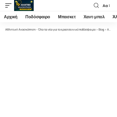
Αα
Font
Resizer
Αρχική
Ποδόσφαιρο
Μπασκετ
Χαντ-μπολ
Ά
Αθλητική Ανασκόπηση - Όλα τα νέα για το ερασιτεχνικό ποδόσφαιρο
>
Blog
>
Ακαδημίες Ποδοσφαίρου