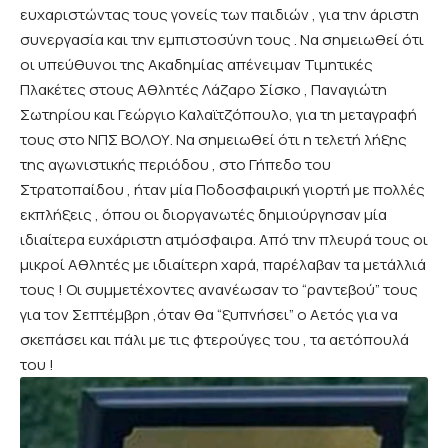
ευχαριστώντας τους γονείς των παιδιών , για την άριστη
συνεργασία και την εμπιστοσύνη τους . Να σημειωθεί ότι
οι υπεύθυνοι της Ακαδημίας απένειμαν Τιμητικές
Πλακέτες στους Αθλητές Λάζαρο Σίσκο , Παναγιώτη
Σωτηρίου και Γεώργιο Καλαϊτζόπουλο, για τη μεταγραφή
τους στο ΝΠΣ ΒΟΛΟΥ. Να σημειωθεί ότι η τελετή λήξης
της αγωνιστικής περιόδου , στο Γήπεδο του
Στρατοπαίδου , ήταν μία Ποδοσφαιρική γιορτή με πολλές
εκπλήξεις , όπου οι διοργανωτές δημιούργησαν μία
ιδιαίτερα ευχάριστη ατμόσφαιρα. Από την πλευρά τους οι
μικροί Αθλητές με ιδιαίτερη χαρά, παρέλαβαν τα μετάλλιά
τους ! Οι συμμετέχοντες ανανέωσαν το “ραντεβού” τους
για τον Σεπτέμβρη ,όταν θα “ξυπνήσει” ο Αετός για να
σκεπάσει και πάλι με τις φτερούγες του , τα αετόπουλά
του !