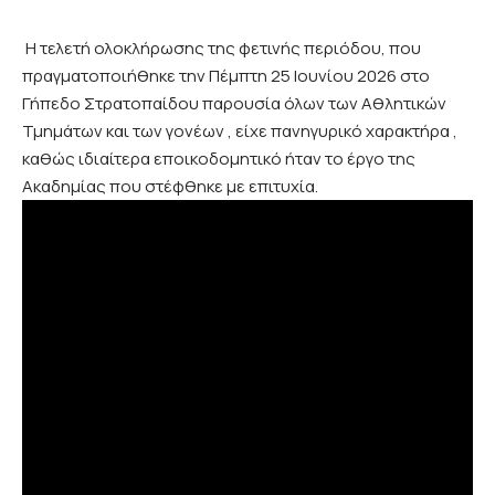
Η τελετή ολοκλήρωσης της φετινής περιόδου, που
πραγματοποιήθηκε την Πέμπτη 25 Ιουνίου 2026 στο
Γήπεδο Στρατοπαίδου παρουσία όλων των Αθλητικών
Τμημάτων και των γονέων , είχε πανηγυρικό χαρακτήρα ,
καθώς ιδιαίτερα εποικοδομητικό ήταν το έργο της
Ακαδημίας που στέφθηκε με επιτυχία.