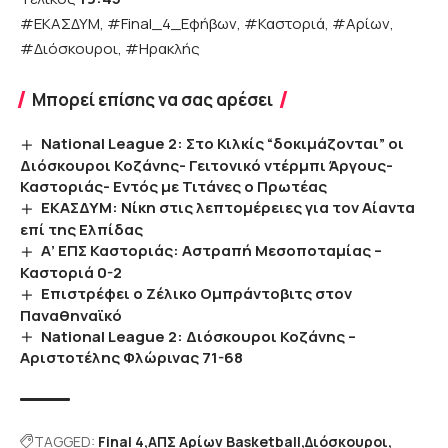
#ΕΚΑΣΔΥΜ, #Final_4_Εφήβων, #Καστοριά, #Αρίων,
#Διόσκουροι, #Ηρακλής
Μπορεί επίσης να σας αρέσει
National League 2: Στο Κιλκίς “δοκιμάζονται” οι
Διόσκουροι Κοζάνης- Γειτονικό ντέρμπι Άργους-
Καστοριάς- Εντός με Τιτάνες ο Πρωτέας
ΕΚΑΣΔΥΜ: Νίκη στις λεπτομέρειες για τον Αίαντα
επί της Ελπίδας
Α’ ΕΠΣ Καστοριάς: Αστραπή Μεσοποταμίας –
Καστοριά 0-2
Επιστρέφει ο Ζέλικο Ομπράντοβιτς στον
Παναθηναϊκό
National League 2: Διόσκουροι Κοζάνης –
Αριστοτέλης Φλώρινας 71-68
TAGGED:
Final 4
ΑΠΣ Αρίων Basketball
Διόσκουροι