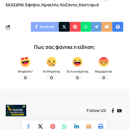
ΕΚΑΣΔΥΜ
Έφηβοι
Ηρακλής Κοζάνης
Καστοριά
Facebook
Πως σας φάνηκε η είδηση;
Μ αρέσει!
Λυπημένος
Ευτυχισμένος
Θυμωμένος
0
0
0
0
Follow US
© 2022 Αθλητική ανασκόπηση