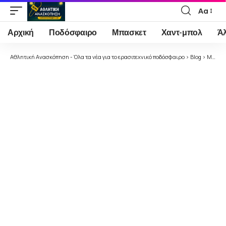
Αα
Font
Resizer
Αρχική
Ποδόσφαιρο
Μπασκετ
Χαντ-μπολ
Ά
Αθλητική Ανασκόπηση - Όλα τα νέα για το ερασιτεχνικό ποδόσφαιρο
>
Blog
>
Μπάσκετ