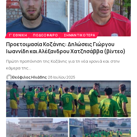
Γ' ΕΘΝΙΚΉ
ΠΟΔΌΣΦΑΙΡΟ
ΣΗΜΑΝΤΙΚΌΤΕΡΑ
Προετοιμασία Κοζάνης: Δηλώσεις Γιώργου
Ιωαννίδη και Αλέξανδρου Χατζησάββα (βίντεο)
Πρώτη προπόνηση της Κοζάνης για τη νέα χρονιά και στην
κάμερα της…
Θεόφιλος Ηλιάδης
28 Ιουλίου 2025