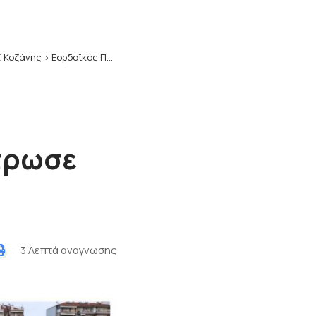
 Κοζάνης
>
Εορδαϊκός Πτολεμαΐδας – Α.Σ. Βελβεντό 1-0- Ο Σεκουλίδης λύτρωσε τον Εορδαϊκό
ύτρωσε
3 Λεπτά αναγνωσης