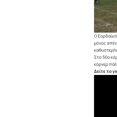
Ο Εορδαϊκό
μόνος απέν
καθυστερήσ
Στο 50ο κό
κόρνερ πάλι
Δείτε το γ