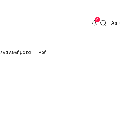
9
Αα
Font
Resizer
Άλλα Αθλήματα
Ροή