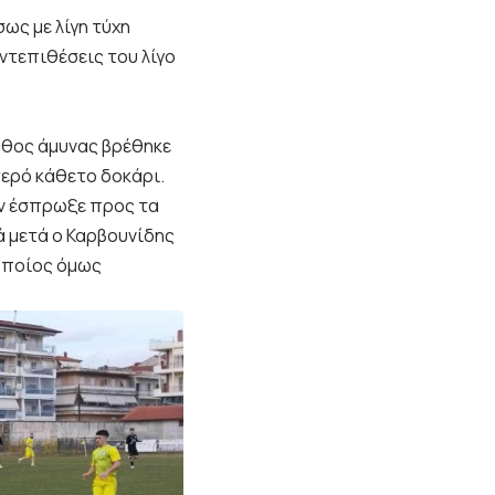
ως με λίγη τύχη
ντεπιθέσεις του λίγο
άθος άμυνας βρέθηκε
τερό κάθετο δοκάρι.
ην έσπρωξε προς τα
ά μετά ο Καρβουνίδης
 οποίος όμως