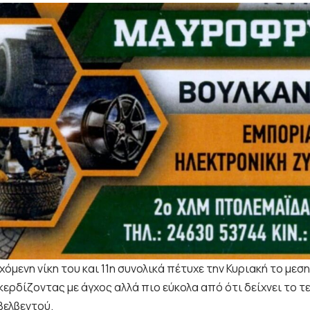
χόμενη νίκη του και 11η συνολικά πέτυχε την Κυριακή το μ
ερδίζοντας με άγχος αλλά πιο εύκολα από ότι δείχνει το τε
Βελβεντού.