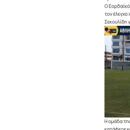
Ο Εορδαϊκός
τον έλεγχο 
Σεκουλίδη γ
Η ομάδα της
κατάφερε κα