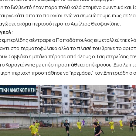
η το Βελβεντό ήταν πάρα πολύ καλά στημένο αμυντικά και ίσ
αιρνε κάτι από το παιχνίδι ενώ να σημειώσουμε πως σε 2 α
παγώσει ακόμα περισσότερο το Αιμίλιος Θεοφανίδης.
 γκολ:
Τσεμπερλίδης σέντραρε ο Παπαδόπουλος εκμεταλλεύτηκε λ
αντι στο τερματοφύλακα αλλά το πλασέ του βρήκε το αρισ
ουλ Σαββάκη η μπάλα πέρασε από όλους ο Τσεμπερλίδης τ
ά ο Καραγιάννης με υπέρ προσπάθεια απέκρουσε. Δύο λεπτ
μικρή περιοχή προσπάθησε να “κρεμάσει” τον Δηητριάδη ο
.