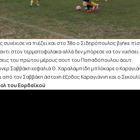
ς συνέχισε να πιέζει και στο 38ο ο Σιδηρόπουλος βγήκε πί
αντι στον τερματοφύλακα αλλά δεν μπόρεσε να τον νικήσει 
εις του πρώτου μέρους σουτ του Παπαδόπουλου άουτ.
ρνερ Σαββάκη κεφαλιά Θ. Χαραλαμπίδη μπλόκαρε ο Καραγιάν
 από τον Σαββάκη άστοχη έξοδος Καραγιάννη και ο Σεκουλίδ
κολ του Εορδαϊκού