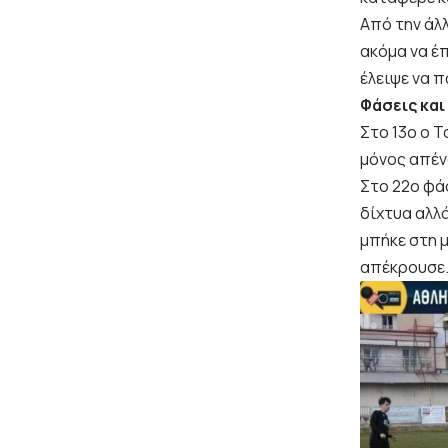
Από την άλλ
ακόμα να έπ
έλειψε να 
Φάσεις και
Στο 13ο ο 
μόνος απέν
Στο 22ο φά
δίχτυα αλλ
μπήκε στη 
απέκρουσε