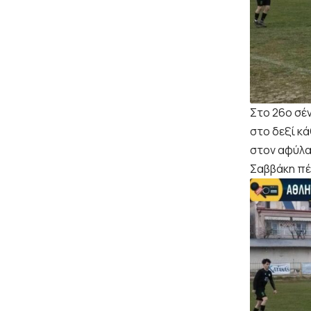
Στο 26ο σέ
στο δεξί κ
στον αφύλα
Σαββάκη πέ