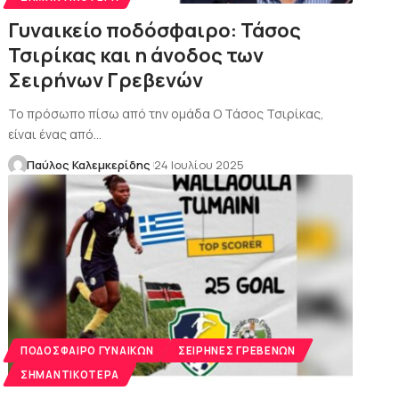
Γυναικείο ποδόσφαιρο: Τάσος
Τσιρίκας και η άνοδος των
Σειρήνων Γρεβενών
Το πρόσωπο πίσω από την ομάδα Ο Τάσος Τσιρίκας,
είναι ένας από…
Παύλος Καλεμκερίδης
24 Ιουλίου 2025
ΠΟΔΌΣΦΑΙΡΟ ΓΥΝΑΙΚΏΝ
ΣΕΙΡΉΝΕΣ ΓΡΕΒΕΝΏΝ
ΣΗΜΑΝΤΙΚΌΤΕΡΑ