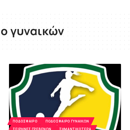
ο γυναικών
ΠΟΔΌΣΦΑΙΡΟ
ΠΟΔΌΣΦΑΙΡΟ ΓΥΝΑΙΚΏΝ
ΣΕΙΡΉΝΕΣ ΓΡΕΒΕΝΏΝ
ΣΗΜΑΝΤΙΚΌΤΕΡΑ