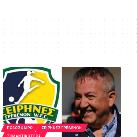
ΠΟΔΌΣΦΑΙΡΟ
ΣΕΙΡΉΝΕΣ ΓΡΕΒΕΝΏΝ
ΣΗΜΑΝΤΙΚΌΤΕΡΑ