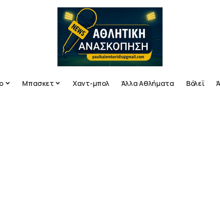
ο
Μπασκετ
Χαντ-μπολ
Άλλα Αθλήματα
Βόλεϊ