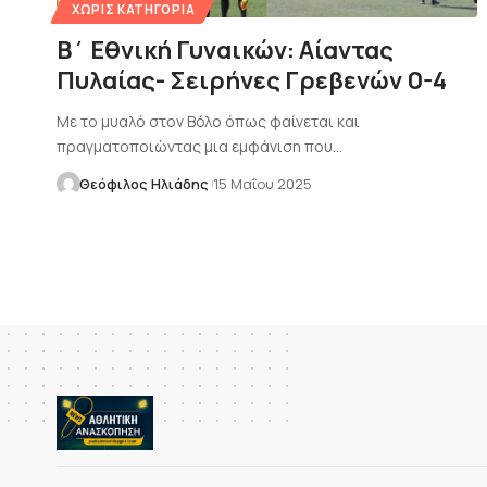
ΧΩΡΊΣ ΚΑΤΗΓΟΡΊΑ
Β΄ Εθνική Γυναικών: Αίαντας
Πυλαίας- Σειρήνες Γρεβενών 0-4
Με το μυαλό στον Βόλο όπως φαίνεται και
πραγματοποιώντας μια εμφάνιση που…
Θεόφιλος Ηλιάδης
15 Μαΐου 2025