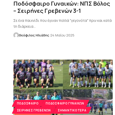
Ποδόσφαιρο Γυναικών: ΝΠΣ Βόλος
– Σειρήνες Γρεβενών 3-1
Σε ένα παιχνίδι που έγιναν πολλά "γεγονότα" πριν και κατά
τη διάρκεια…
Θεόφιλος Ηλιάδης
24 Μαΐου 2025
ΠΟΔΌΣΦΑΙΡΟ
ΠΟΔΌΣΦΑΙΡΟ ΓΥΝΑΙΚΏΝ
ΣΕΙΡΉΝΕΣ ΓΡΕΒΕΝΏΝ
ΣΗΜΑΝΤΙΚΌΤΕΡΑ