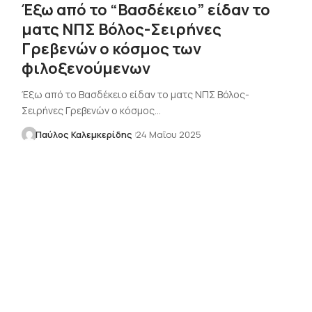
Έξω από το “Βασδέκειο” είδαν το
ματς ΝΠΣ Βόλος-Σειρήνες
Γρεβενών ο κόσμος των
φιλοξενούμενων
Έξω από το Βασδέκειο είδαν το ματς ΝΠΣ Βόλος-
Σειρήνες Γρεβενών ο κόσμος…
Παύλος Καλεμκερίδης
24 Μαΐου 2025