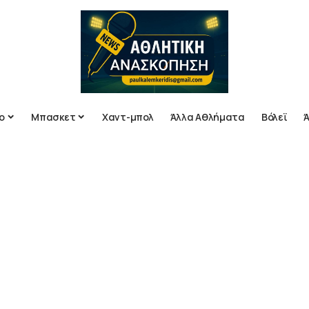
ο
Μπασκετ
Χαντ-μπολ
Άλλα Αθλήματα
Βόλεϊ