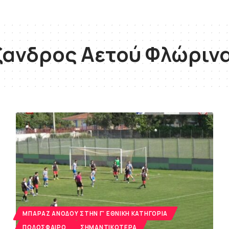
ξανδρος Αετού Φλώριν
MΠΑΡΑΖ ΑΝΌΔΟΥ ΣΤΗΝ Γ' ΕΘΝΙΚΉ ΚΑΤΗΓΟΡΊΑ
ΠΟΔΌΣΦΑΙΡΟ
ΣΗΜΑΝΤΙΚΌΤΕΡΑ