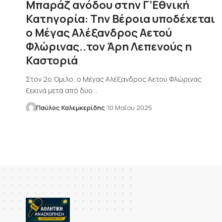
Μπαράζ ανόδου στην Γ’Εθνική
Κατηγορία: Την Βέροια υποδέχεται
ο Μέγας Αλέξανδρος Αετού
Φλώρινας..τον Άρη Λεπενούς η
Καστοριά
Στον 2ο Όμιλο, ο Μέγας Αλέξανδρος Αετού Φλώρινας
ξεκινά μετά από δύο…
Παύλος Καλεμκερίδης
10 Μαΐου 2025