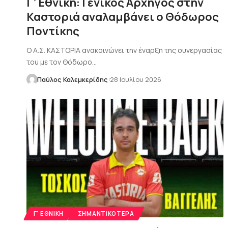
Γ’ Εθνική: Γενικός Αρχηγός στην
Καστοριά αναλαμβάνει ο Θόδωρος
Ποντίκης
Ο Α.Σ. ΚΑΣΤΟΡΙΑ ανακοινώνει την έναρξη της συνεργασίας
του με τον Θόδωρο…
Παύλος Καλεμκερίδης
28 Ιουλίου 2026
Γ' ΕΘΝΙΚΉ
ΣΗΜΑΝΤΙΚΌΤΕΡΑ