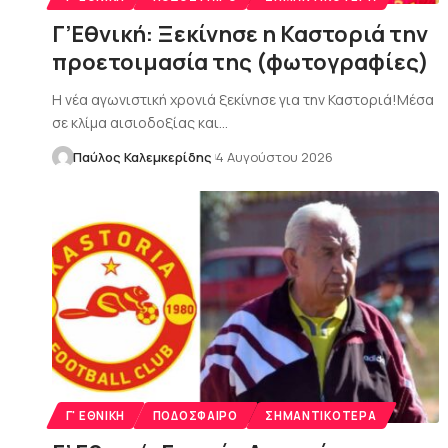
Γ’Εθνική: Ξεκίνησε η Καστοριά την
προετοιμασία της (φωτογραφίες)
Η νέα αγωνιστική χρονιά ξεκίνησε για την Καστοριά!Μέσα
σε κλίμα αισιοδοξίας και…
Παύλος Καλεμκερίδης
4 Αυγούστου 2026
Γ' ΕΘΝΙΚΉ
ΠΟΔΌΣΦΑΙΡΟ
ΣΗΜΑΝΤΙΚΌΤΕΡΑ