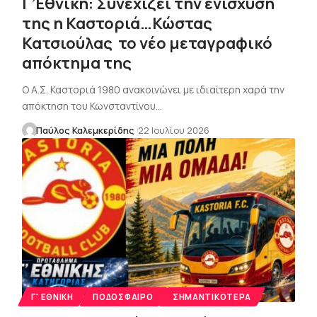
Γ’Εθνική: Συνεχίζει την ενίσχυση
της η Καστοριά…Κώστας
Κατσιούλας το νέο μεταγραφικό
απόκτημα της
Ο Α.Σ. Καστοριά 1980 ανακοινώνει με ιδιαίτερη χαρά την
απόκτηση του Κωνσταντίνου…
Παύλος Καλεμκερίδης
22 Ιουλίου 2026
Γ' ΕΘΝΙΚΉ
ΠΟΔΌΣΦΑΙΡΟ
ΣΗΜΑΝΤΙΚΌΤΕΡΑ