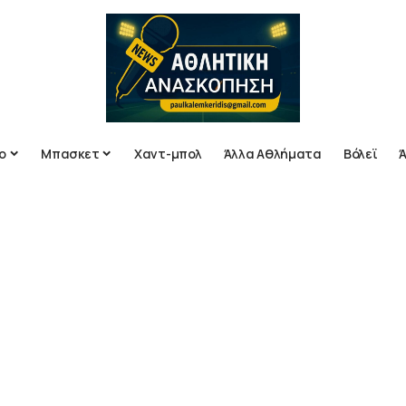
ο
Μπασκετ
Χαντ-μπολ
Άλλα Αθλήματα
Βόλεϊ