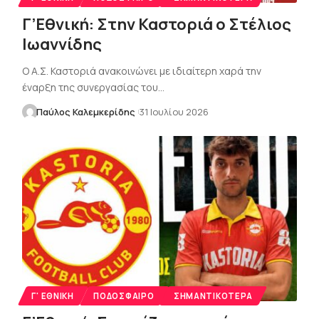
Γ’Εθνική: Στην Καστοριά ο Στέλιος
Ιωαννίδης
Ο Α.Σ. Καστοριά ανακοινώνει με ιδιαίτερη χαρά την
έναρξη της συνεργασίας του…
Παύλος Καλεμκερίδης
31 Ιουλίου 2026
Γ' ΕΘΝΙΚΉ
ΠΟΔΌΣΦΑΙΡΟ
ΣΗΜΑΝΤΙΚΌΤΕΡΑ