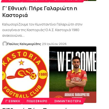
Γ’ Εθνική: Πήρε Γαλαριώτη η
Καστοριά
Καλωσορίζουμε τον Κωνσταντίνο Γαλαριώτη στην
οικογένεια της Καστοριάς!Ο Α.Σ. Καστοριά 1980
ανακοινώνει…
Παύλος Καλεμκερίδης
29 Ιουλίου 2026
Γ' ΕΘΝΙΚΉ
ΠΟΔΌΣΦΑΙΡΟ
ΣΗΜΑΝΤΙΚΌΤΕΡΑ