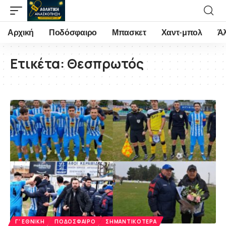
Αρχική
Ποδόσφαιρο
Μπασκετ
Χαντ-μπολ
Ά
Ετικέτα:
Θεσπρωτός
Γ' ΕΘΝΙΚΉ
ΠΟΔΌΣΦΑΙΡΟ
ΣΗΜΑΝΤΙΚΌΤΕΡΑ