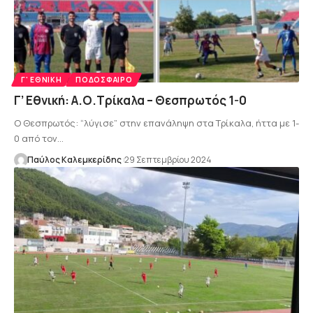
Γ' ΕΘΝΙΚΉ
ΠΟΔΌΣΦΑΙΡΟ
Γ’ Εθνική: Α.Ο.Τρίκαλα – Θεσπρωτός 1-0
Ο Θεσπρωτός: “λύγισε” στην επανάληψη στα Τρίκαλα, ήττα με 1-
0 από τον…
Παύλος Καλεμκερίδης
29 Σεπτεμβρίου 2024