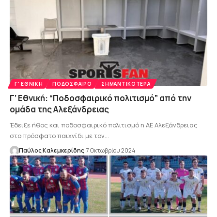
Γ' ΕΘΝΙΚΉ
ΠΟΔΌΣΦΑΙΡΟ
ΣΗΜΑΝΤΙΚΌΤΕΡΑ
Γ’ Εθνική: “Ποδοσφαιρικό πολιτισμό” από την
ομάδα της Αλεξάνδρειας
Έδειξε ήθος και ποδοσφαιρικό πολιτισμό η ΑΕ Αλεξάνδρειας
στο πρόσφατο παιχνίδι με τον…
Παύλος Καλεμκερίδης
7 Οκτωβρίου 2024