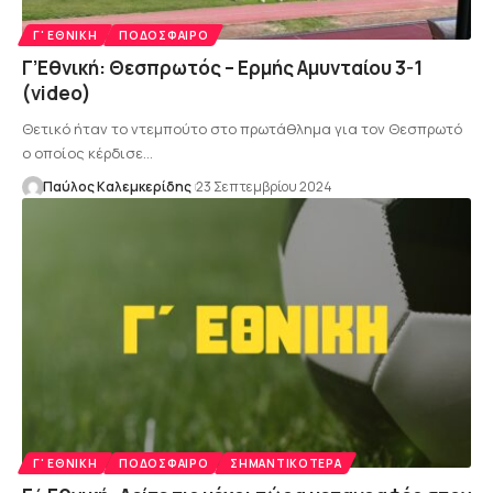
Γ' ΕΘΝΙΚΉ
ΠΟΔΌΣΦΑΙΡΟ
Γ’Εθνική: Θεσπρωτός – Ερμής Αμυνταίου 3-1
(video)
Θετικό ήταν το ντεμπούτο στο πρωτάθλημα για τον Θεσπρωτό
ο οποίος κέρδισε…
Παύλος Καλεμκερίδης
23 Σεπτεμβρίου 2024
Γ' ΕΘΝΙΚΉ
ΠΟΔΌΣΦΑΙΡΟ
ΣΗΜΑΝΤΙΚΌΤΕΡΑ