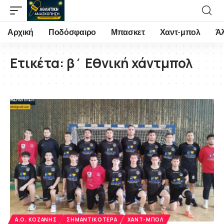
Αρχική
Ποδόσφαιρο
Μπασκετ
Χαντ-μπολ
Ά
Ετικέτα:
β΄ Εθνική χάντμπολ
Α.Ο. ΚΟΖΆΝΗΣ
ΣΗΜΑΝΤΙΚΌΤΕΡΑ
ΧΑΝΤ-ΜΠΟΛ