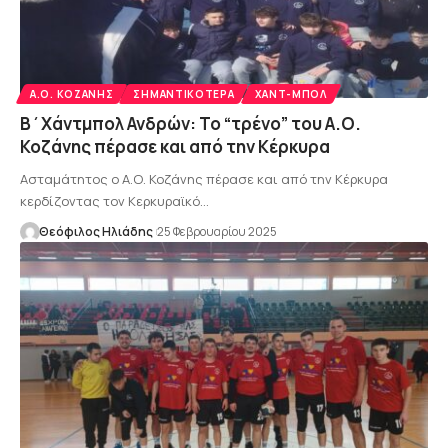
Α.Ο. ΚΟΖΆΝΗΣ
ΣΗΜΑΝΤΙΚΌΤΕΡΑ
ΧΑΝΤ-ΜΠΟΛ
Β΄Χάντμπολ Ανδρών: Το “τρένο” του Α.Ο.
Κοζάνης πέρασε και από την Κέρκυρα
Ασταμάτητος ο Α.Ο. Κοζάνης πέρασε και από την Κέρκυρα
κερδίζοντας τον Κερκυραϊκό…
Θεόφιλος Ηλιάδης
25 Φεβρουαρίου 2025