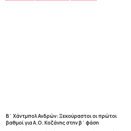
Β΄ Χάντμπολ Ανδρών: Ξεκούραστοι οι πρώτοι
βαθμοί για Α.Ο. Κοζάνης στην β΄ φάση