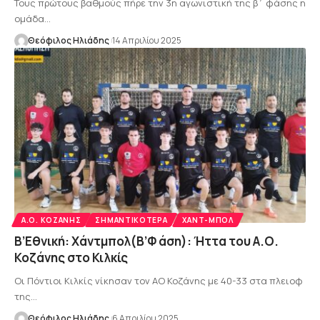
Τους πρώτους βαθμούς πήρε την 3η αγωνιστική της β΄ φάσης η
ομάδα…
Θεόφιλος Ηλιάδης
14 Απριλίου 2025
Α.Ο. ΚΟΖΆΝΗΣ
ΣΗΜΑΝΤΙΚΌΤΕΡΑ
ΧΑΝΤ-ΜΠΟΛ
Β’Εθνική: Χάντμπολ(Β’Φ άση): Ήττα του Α.Ο.
Κοζάνης στο Κιλκίς
Οι Πόντιοι Κιλκίς νίκησαν τον ΑΟ Κοζάνης με 40-33 στα πλειοφ
της…
Θεόφιλος Ηλιάδης
6 Απριλίου 2025