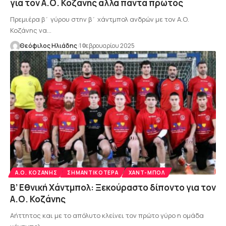
για τον Α.Ο. Κοζάνης αλλά πάντα πρώτος
Πρεμιέρα β΄ γύρου στην β΄ χάντμπολ ανδρών με τον Α.Ο.
Κοζάνης να…
Θεόφιλος Ηλιάδης
1 Φεβρουαρίου 2025
Α.Ο. ΚΟΖΆΝΗΣ
ΣΗΜΑΝΤΙΚΌΤΕΡΑ
ΧΑΝΤ-ΜΠΟΛ
Β’ Εθνική Χάντμπολ: Ξεκούραστο δίποντο για τον
Α.Ο. Κοζάνης
Αήττητος και με το απόλυτο κλείνει τον πρώτο γύρο η ομάδα