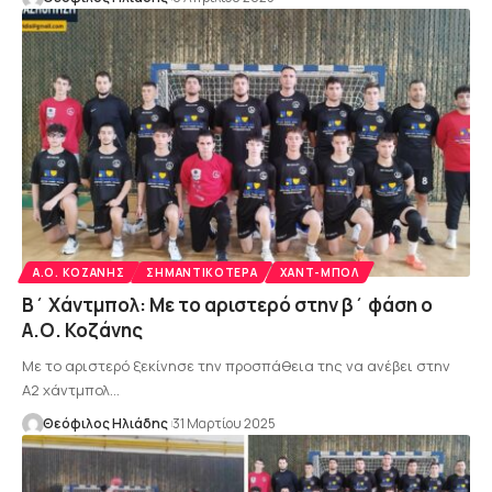
Α.Ο. ΚΟΖΆΝΗΣ
ΣΗΜΑΝΤΙΚΌΤΕΡΑ
ΧΑΝΤ-ΜΠΟΛ
Β΄ Χάντμπολ: Με το αριστερό στην β΄ φάση ο
Α.Ο. Κοζάνης
Με το αριστερό ξεκίνησε την προσπάθεια της να ανέβει στην
Α2 χάντμπολ…
Θεόφιλος Ηλιάδης
31 Μαρτίου 2025