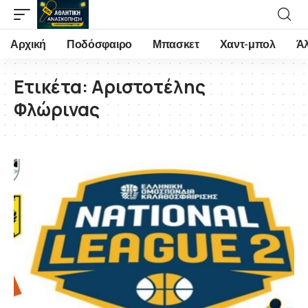
Αρχική
Ποδόσφαιρο
Μπασκετ
Χαντ-μπολ
Ά
Ετικέτα:
Αριστοτέλης
Φλώρινας