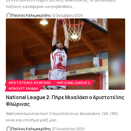
Κοζάνης κατάφεραν να επιβληθούν…
Παύλος Καλεμκερίδης
12 Οκτωβρίου 2025
AΡΙΣΤΟΤΈΛΗΣ ΦΛΏΡΙΝΑΣ
NATIONAL LEAGUE 2
ΜΠΆΣΚΕΤ ΕΛΛΆΔΑ
National League 2: Πήρε Μιχαλάκη ο Αριστοτέλης
Φλώρινας
Welcome Κωνσταντίνε! Ο Κωνσταντίνος Μιχαλάκης (26, 1.85)
είναι και επίσημα μαζί μας…
Παύλος Καλεμκερίδης
27 Αυγούστου 2025