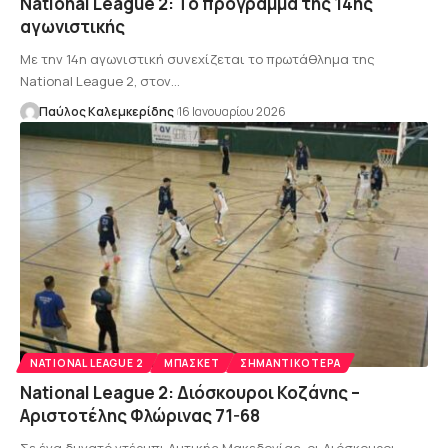
National League 2: Το πρόγραμμα της 14ης
αγωνιστικής
Με την 14η αγωνιστική συνεχίζεται το πρωτάθλημα της
National League 2, στον…
Παύλος Καλεμκερίδης
16 Ιανουαρίου 2026
NATIONAL LEAGUE 2
ΜΠΆΣΚΕΤ
ΣΗΜΑΝΤΙΚΌΤΕΡΑ
National League 2: Διόσκουροι Κοζάνης –
Αριστοτέλης Φλώρινας 71-68
Σε ένα δυνατό ντέρμπι Δυτικής Μακεδονίας, οι Διόσκουροι