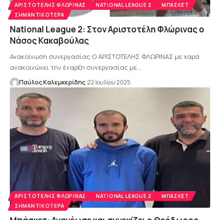
AΡΙΣΤΟΤΈΛΗΣ ΦΛΏΡΙΝΑΣ
NATIONAL LEAGUE 2
ΜΠΆΣΚΕΤ
ΣΗΜΑΝΤΙΚΌΤΕΡΑ
National League 2: Στον Αριστοτέλη Φλώρινας ο
Νάσος Κακαβούλας
Ανακοίνωση συνεργασίας Ο ΑΡΙΣΤΟΤΕΛΗΣ ΦΛΩΡΙΝΑΣ με χαρά
ανακοινώνει την έναρξη συνεργασίας με…
Παύλος Καλεμκερίδης
22 Ιουλίου 2025
AΡΙΣΤΟΤΈΛΗΣ ΦΛΏΡΙΝΑΣ
NATIONAL LEAGUE 2
ΜΠΆΣΚΕΤ
ΣΗΜΑΝΤΙΚΌΤΕΡΑ