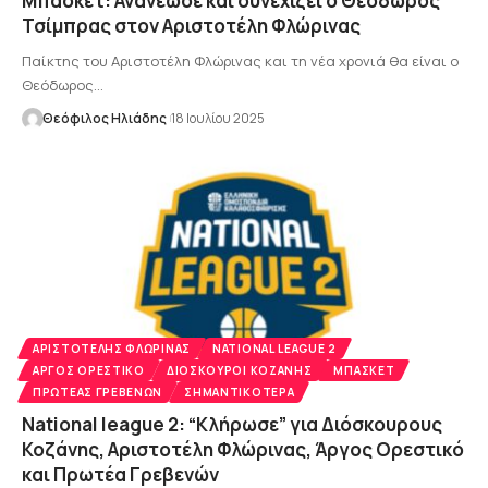
Μπάσκετ: Ανανέωσε και συνεχίζει ο Θεόδωρος
Τσίμπρας στον Αριστοτέλη Φλώρινας
Παίκτης του Αριστοτέλη Φλώρινας και τη νέα χρονιά θα είναι ο
Θεόδωρος…
Θεόφιλος Ηλιάδης
18 Ιουλίου 2025
AΡΙΣΤΟΤΈΛΗΣ ΦΛΏΡΙΝΑΣ
NATIONAL LEAGUE 2
ΆΡΓΟΣ ΟΡΕΣΤΙΚΌ
ΔΙΌΣΚΟΥΡΟΙ ΚΟΖΆΝΗΣ
ΜΠΆΣΚΕΤ
ΠΡΩΤΈΑΣ ΓΡΕΒΕΝΏΝ
ΣΗΜΑΝΤΙΚΌΤΕΡΑ
National league 2: “Κλήρωσε” για Διόσκουρους
Κοζάνης, Αριστοτέλη Φλώρινας, Άργος Ορεστικό
και Πρωτέα Γρεβενών