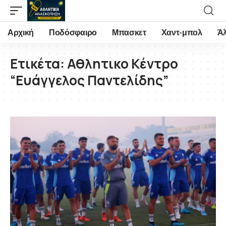
Αρχική
Ποδόσφαιρο
Μπασκετ
Χαντ-μπολ
Ά
Ετικέτα:
Αθλητικο Κέντρο
“Ευάγγελος Παντελίδης”