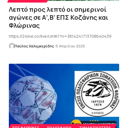
Λεπτό προς λεπτό οι σημερινοί
αγώνες σε Α’,Β’ ΕΠΣ Κοζάνης και
Φλώρινας
https://24live.co/live/UmlK1?n=3814241713708640439
Παύλος Καλεμκερίδης
5 Απριλίου 2025
ΕΠΣ ΦΛΏΡΙΝΑΣ
ΠΟΔΌΣΦΑΙΡΟ
ΣΗΜΑΝΤΙΚΌΤΕΡΑ