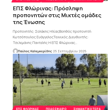
ΕΠΣ Φλώρινας: Πρόσληψη
προπονητών στις Μικτές ομάδες
της Ένωσης
Προπονητής: Σολάκης ΗλίαςΒοηθός προπονητή:
Κωτσόπουλος ΕυάγγελοςΤεχνικός Διευθυντής:
Τσιλεμάνης Παντελής Η ΕΠΣ Φλώρινας…
Παύλος Καλεμκερίδης
25 Σεπτεμβρίου 2025
ΕΠΣ ΦΛΏΡΙΝΑΣ
ΠΟΔΌΣΦΑΙΡΟ
ΣΗΜΑΝΤΙΚΌΤΕΡΑ