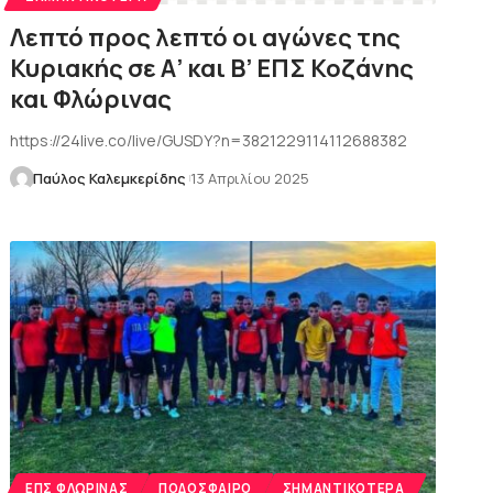
Λεπτό προς λεπτό οι αγώνες της
Κυριακής σε Α’ και Β’ ΕΠΣ Κοζάνης
και Φλώρινας
https://24live.co/live/GUSDY?n=3821229114112688382
Παύλος Καλεμκερίδης
13 Απριλίου 2025
ΕΠΣ ΦΛΏΡΙΝΑΣ
ΠΟΔΌΣΦΑΙΡΟ
ΣΗΜΑΝΤΙΚΌΤΕΡΑ