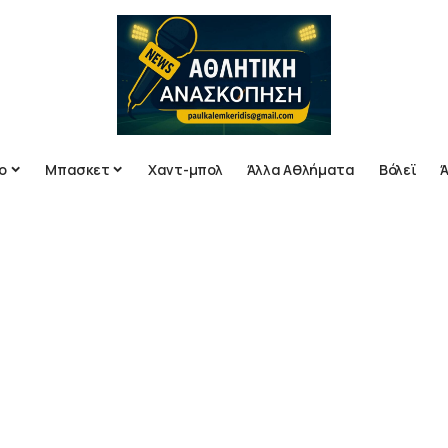
ο
Μπασκετ
Χαντ-μπολ
Άλλα Αθλήματα
Βόλεϊ