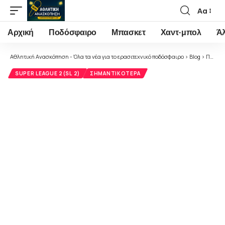
Αα
Font
Resizer
Αρχική
Ποδόσφαιρο
Μπασκετ
Χαντ-μπολ
Ά
Αθλητική Ανασκόπηση - Όλα τα νέα για το ερασιτεχνικό ποδόσφαιρο
>
Blog
>
Ποδόσφαιρο
SUPER LEAGUE 2(SL 2)
ΣΗΜΑΝΤΙΚΌΤΕΡΑ