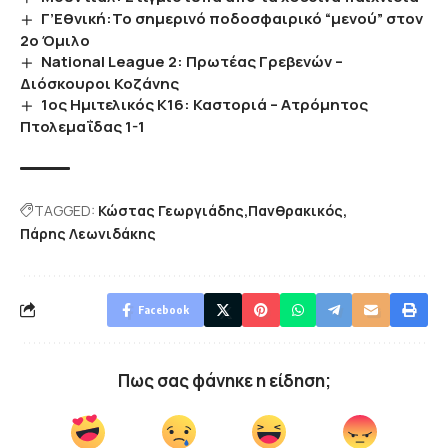
Γ’Εθνική:Το σημερινό ποδοσφαιρικό “μενού” στον
2ο Όμιλο
National League 2: Πρωτέας Γρεβενών –
Διόσκουροι Κοζάνης
1ος Ημιτελικός Κ16: Καστοριά – Ατρόμητος
Πτολεμαΐδας 1-1
TAGGED:
Κώστας Γεωργιάδης
Πανθρακικός
Πάρης Λεωνιδάκης
Facebook
Πως σας φάνηκε η είδηση;