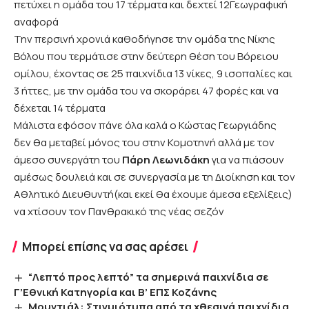
πετύχει η ομάδα του 17 τέρματα και δεχτεί 12Γεωγραφική
αναφορά
Την περσινή χρονιά καθοδήγησε την ομάδα της Νίκης
Βόλου που τερμάτισε στην δεύτερη θέση του Βόρειου
ομίλου, έχοντας σε 25 παιχνίδια 13 νίκες, 9 ισοπαλίες και
3 ήττες, με την ομάδα του να σκοράρει 47 φορές και να
δέχεται 14 τέρματα
Μάλιστα εφόσον πάνε όλα καλά ο Κώστας Γεωργιάδης
δεν θα μεταβεί μόνος του στην Κομοτηνή αλλά με τον
άμεσο συνεργάτη του
Πάρη Λεωνιδάκη
για να πιάσουν
αμέσως δουλειά και σε συνεργασία με τη Διοίκηση και τον
Αθλητικό Διευθυντή(και εκεί θα έχουμε άμεσα εξελίξεις)
να χτίσουν τον Πανθρακικό της νέας σεζόν
Μπορεί επίσης να σας αρέσει
“Λεπτό προς λεπτό” τα σημερινά παιχνίδια σε
Γ’Εθνική Κατηγορία και Β’ ΕΠΣ Κοζάνης
Μουντιάλ: Στιγμιότυπα από τα χθεσινά παιχνίδια