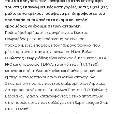
που θα οδηγήσει τον Πανθρακικό στην επιστροφή
του στις επαγγελματικές κατηγορίες με τις εξελίξεις
μάλιστα να τρέχουν, σύμφωνα με πληροφορίες του
sportsaddict πιθανότατα ακόμα και εντός
εβδομάδας να έχουμε θετική κατάληξη.
Πρώτο “φαβορί” αυτή τη στιγμή είναι ο Κώστας
Γεωργιάδης με τους “πράσινους” να είναι σε
προχωρημένες επαφές με τον 46χρονο τεχνικό, που
μέχρι πρότινος ήταν στον πάγκο της Νίκης Βόλου.
Ο
Κώστας Γεωργιάδης
είναι κάτοχος διπλώματος UEFA
PRO και απόφοιτος ΤΕΦΑΑ, είναι 46 ετών (17/1/1980),
κατάγεται από τη Θεσσαλονίκη και διαθέτει σημαντική
εμπειρία στους πάγκους των εθνικών κατηγοριών.
Ξεκίνησε την προπονητική του διαδρομή στον Αγροτικό
Αστέρα και συνέχισε σε Απόλλωνα Πόντου, Π.Ο. Τρίγλιας,
Βέροια και Ηρακλή, καταγράφοντας θετικό αποτύπωμα
στην πορεία αυτών των συλλόγων στη Super League 2 και
στη Γ’ Εθνική.