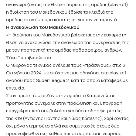
αναγνωρίζοντας την θετική πορεία της ομάδας(play-off)
η διοίκηση του Μακεδονικού έδωσε τα κλειδιά της
ομάδας στον έμπειρο κόουτς και για την νέα χρονιά.
Η ανακοίνωση του Μακεδονικού
«Η διοίκηση του Μακεδονικού βρίσκεται στην ευχάριστη
θέση να ανακοινώσει την ανανέωση της συνεργασίας της
με τον προπονητή της ομάδας ποδοσφαίρου ανδρών,
Σάκη Παπαβασιλείου.
Ο 48χρονος τεχνικός ανέλαβε τους «πράσινους» στις 31
Οκτωβρίου 2024, με στόχο να μας οδηγήσει στα play-off
ανόδου προς Super League 2, κάτι το οποίο κατάφερε με
επιτυχία.
Στην πρώτη του σεζόν στην ομάδα, ο Κατερινιώτης
προπονητής συνέβαλε στην προώθηση και υπογραφή
επαγγελματικού συμβολαίου για δύο ποδοσφαιριστές
της Κ19 (Αντώνης Πόντης και Νίκος Κώτελης), χαρίζοντας
όχι μόνο ντεμπούτο αλλά και συμμετοχές στους δύο
προαναφερθέντες, καθώς και στους επίσης νεαρούς