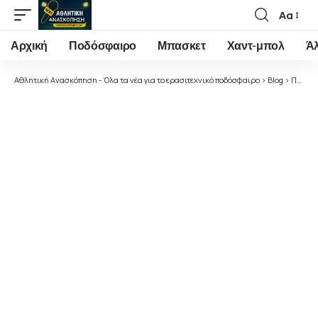
Αα
Font
Resizer
Αρχική
Ποδόσφαιρο
Μπασκετ
Χαντ-μπολ
Ά
Αθλητική Ανασκόπηση - Όλα τα νέα για το ερασιτεχνικό ποδόσφαιρο
>
Blog
>
Ποδόσφαιρο