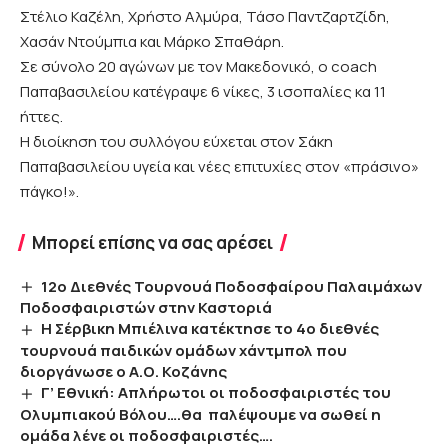
Στέλιο Καζέλη, Χρήστο Αλμύρα, Τάσο Παντζαρτζίδη,
Χασάν Ντούμπια και Μάρκο Σπαθάρη.
Σε σύνολο 20 αγώνων με τον Μακεδονικό, ο coach
Παπαβασιλείου κατέγραψε 6 νίκες, 3 ισοπαλίες κα 11
ήττες.
Η διοίκηση του συλλόγου εύχεται στον Σάκη
Παπαβασιλείου υγεία και νέες επιτυχίες στον «πράσινο»
πάγκο!».
Μπορεί επίσης να σας αρέσει
12o Διεθνές Τουρνουά Ποδοσφαίρου Παλαιμάχων
Ποδοσφαιριστών στην Καστοριά
Η Σέρβικη Μπιέλινα κατέκτησε το 4ο διεθνές
τουρνουά παιδικών ομάδων χάντμπολ που
διοργάνωσε ο Α.Ο. Κοζάνης
Γ’ Εθνική: Απλήρωτοι οι ποδοσφαιριστές του
Ολυμπιακού Βόλου….θα παλέψουμε να σωθεί η
ομάδα λένε οι ποδοσφαιριστές….