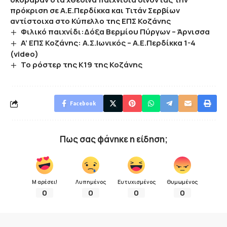
πρόκριση σε Α.Ε.Περδίκκα και Τιτάν Σερβίων
αντίστοιχα στο Κύπελλο της ΕΠΣ Κοζάνης
Φιλικό παιχνίδι:Δόξα Βερμίου Πύργων – Άρνισσα
A’ EΠΣ Κοζάνης: Α.Σ.Ιωνικός – Α.Ε.Περδίκκα 1-4
(video)
Το ρόστερ της Κ19 της Κοζάνης
Facebook
Πως σας φάνηκε η είδηση;
Μ αρέσει!
Λυπημένος
Ευτυχισμένος
Θυμωμένος
0
0
0
0