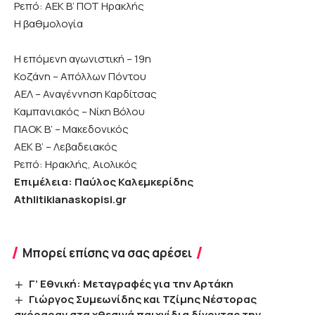
Ρεπό: ΑΕΚ Β’ ΠΟΤ Ηρακλής
Η βαθμολογία
Η επόμενη αγωνιστική – 19η
Κοζάνη – Απόλλων Πόντου
ΑΕΛ – Αναγέννηση Καρδίτσας
Καμπανιακός – Νίκη Βόλου
ΠΑΟΚ Β’ – Μακεδονικός
ΑΕΚ Β’ – Λεβαδειακός
Ρεπό: Ηρακλής, Αιολικός
Eπιμέλεια: Παύλος Καλεμκερίδης
Athlitikianaskopisi.gr
Μπορεί επίσης να σας αρέσει
Γ’ Εθνική: Μεταγραφές για την Αρτάκη
Γιώργος Συμεωνίδης και Τζίμης Νέστορας
σκόραραν στα χθεσινά παιχνίδια δίνοντας την