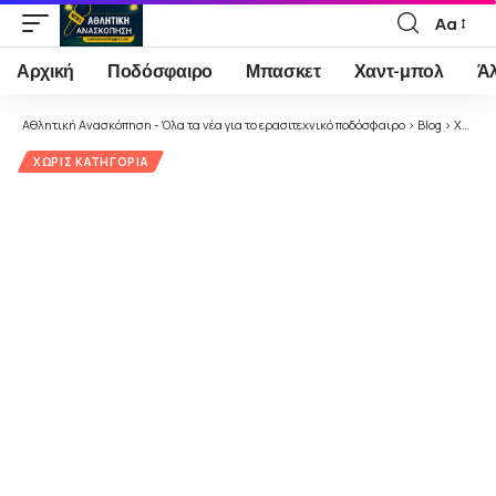
Αα
Font
Resizer
Αρχική
Ποδόσφαιρο
Μπασκετ
Χαντ-μπολ
Ά
Αθλητική Ανασκόπηση - Όλα τα νέα για το ερασιτεχνικό ποδόσφαιρο
>
Blog
>
Χωρίς κατηγορία
ΧΩΡΊΣ ΚΑΤΗΓΟΡΊΑ