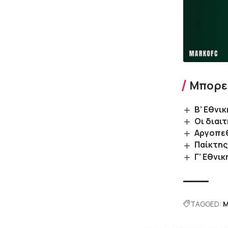
Μπορεί
Β’ Εθνι
Οι διαι
Αργοπεθ
Παίκτης
Γ’ Εθνι
TAGGED:
Μ