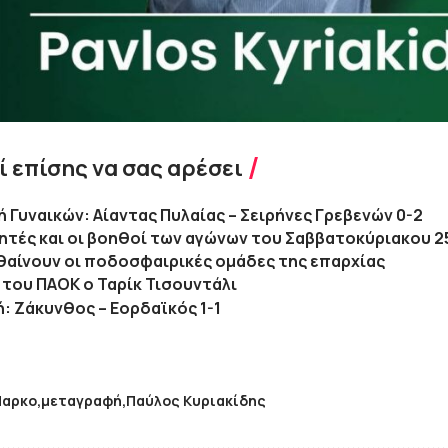
 επίσης να σας αρέσει
κή Γυναικών: Αίαντας Πυλαίας – Σειρήνες Γρεβενών 0-2
τητές και οι βοηθοί των αγώνων του Σαββατοκύριακου 25
αίνουν οι ποδοσφαιρικές ομάδες της επαρχίας
 του ΠΑΟΚ ο Ταρίκ Τισουντάλι
κή: Ζάκυνθος – Εορδαϊκός 1-1
αρκο
μεταγραφή
Παύλος Κυριακίδης