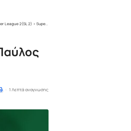
er League 2(SL 2)
>
Super League 2: Στην Μαρκό ο Παύλος Κυριακίδης
 Παύλος
1 Λεπτά αναγνωσης