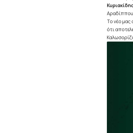
Κυριακίδη
Αραδίππου
Το νέο μας
ότι αποτελ
Καλωσορίζο