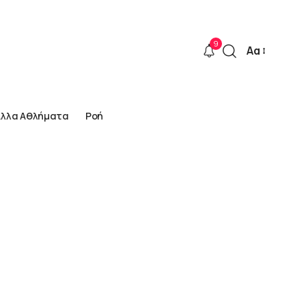
9
Αα
Font
Resizer
Άλλα Αθλήματα
Ροή