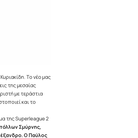
Κυριακίδη. Το νέο μας
εις της μεσαίας
ιριστή με τεράστια
τοποιεί και το
μα της Superleague 2
Απόλλων Σμύρνης,
λέξανδρο. Ο Παύλος