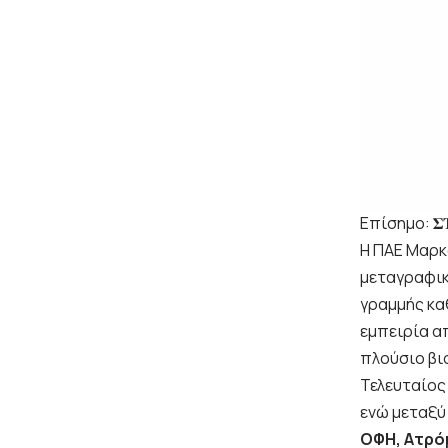
Επίσημο: 𝚺𝚻𝚮
Η ΠΑΕ Μαρκ
μεταγραφικό
γραμμής κα
εμπειρία α
πλούσιο βι
Τελευταίος
ενώ μεταξύ
ΟΦΗ, Ατρόμ