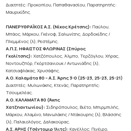
Διαιτητές: Προκοπίου, Παπαθανασίου, Παρατηρητής:
Μαυρικίδης.
ΠΑΝΕΡΥΘΡΑΪΚΟΣ Α.Σ. (Νίκος Κρέτσης):
Παύλου,
Μπάος, Μάρκου, Γκένοφ, Σαλωνίτης, Δορδοκίδης /
Πλεμμένος (λ), Ρεστέμης.
Α.Π.Σ. ΗΦΑΙΣΤΟΣ ΦΛΩΡΙΝΑΣ (Σπύρος
Γκολίτσης):
Χατζόπουλος, Άλμπο, Τερζόγλου, Χήρας,
Νοντουζπόρ, Γκόρτσανιουκ / Αντωνιάδης (λ),
Κατσιαφλάκας, Χρυσάφης.
Α.Ο. Καλαμάτα 80 – Α.Σ. Άρης 3-0 (25-23, 25-23, 25-21)
Διαιτητές: Μυλωνάκης, Κτενάς, Παρατηρητής:
Τσουμελέας.
Α.Ο. ΚΑΛΑΜΑΤΑ 80 (Άκης
Χατζηαντωνίου):
Σιδηρόπουλος, Βιέτο, Μπιρμπιλής,
Μάρκου, Αλαμίνο, Μανωλάκης / Ντάκουρης (λ), Βλάσσης
(λ), Παλαιολόγος, Δαλακούρας.
Α.Σ. ΑΡΗΣ (Τσέντομιρ Ίλιτς):
Κανέλλος, Πινέιρο,