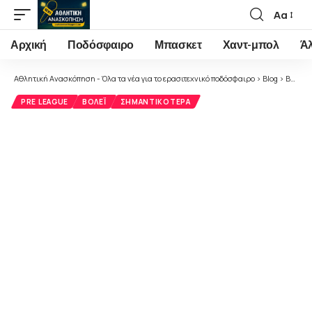
Αα
Font
Resizer
Αρχική
Ποδόσφαιρο
Μπασκετ
Χαντ-μπολ
Ά
Αθλητική Ανασκόπηση - Όλα τα νέα για το ερασιτεχνικό ποδόσφαιρο
>
Blog
>
Βόλεϊ
PRE LEAGUE
ΒΌΛΕΪ
ΣΗΜΑΝΤΙΚΌΤΕΡΑ