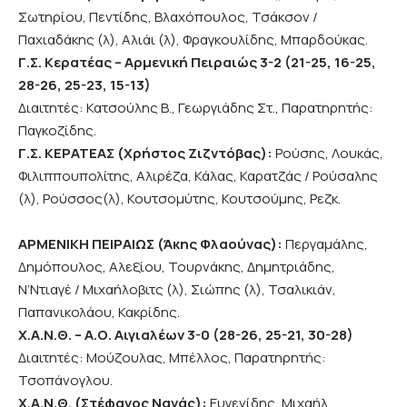
Σωτηρίου, Πεντίδης, Βλαχόπουλος, Τσάκσον /
Παχιαδάκης (λ), Αλιάι (λ), Φραγκουλίδης, Μπαρδούκας.
Γ.Σ. Κερατέας – Αρμενική Πειραιώς 3-2 (21-25, 16-25,
28-26, 25-23, 15-13)
Διαιτητές: Κατσούλης Β., Γεωργιάδης Στ., Παρατηρητής:
Παγκοζίδης.
Γ.Σ. ΚΕΡΑΤΕΑΣ (Χρήστος Ζιζντόβας):
Ρούσης, Λουκάς,
Φιλιππουπολίτης, Αλιρέζα, Κάλας, Καρατζάς / Ρούσαλης
(λ), Ρούσσος(λ), Κουτσομύτης, Κουτσούμης, Ρεζκ.
ΑΡΜΕΝΙΚΗ ΠΕΙΡΑΙΩΣ (Άκης Φλαούνας):
Περγαμάλης,
Δημόπουλος, Αλεξίου, Τουρνάκης, Δημητριάδης,
Ν’Ντιαγέ / Μιχαήλοβιτς (λ), Σιώπης (λ), Τσαλικιάν,
Παπανικολάου, Κακρίδης.
Χ.Α.Ν.Θ. – Α.Ο. Αιγιαλέων 3-0 (28-26, 25-21, 30-28)
Διαιτητές: Μούζουλας, Μπέλλος, Παρατηρητής:
Τσοπάνογλου.
Χ.Α.Ν.Θ. (Στέφανος Νανάς):
Ευγενίδης, Μιχαήλ,