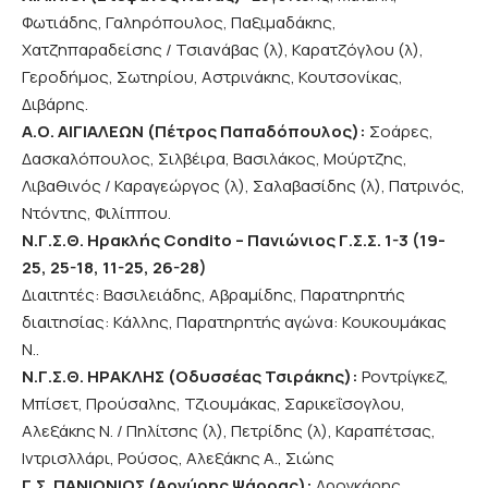
Φωτιάδης, Γαληρόπουλος, Παξιμαδάκης,
Χατζηπαραδείσης / Τσιανάβας (λ), Καρατζόγλου (λ),
Γεροδήμος, Σωτηρίου, Αστρινάκης, Κουτσονίκας,
Διβάρης.
Α.Ο. ΑΙΓΙΑΛΕΩΝ (Πέτρος Παπαδόπουλος):
Σοάρες,
Δασκαλόπουλος, Σιλβέιρα, Βασιλάκος, Μούρτζης,
Λιβαθινός / Καραγεώργος (λ), Σαλαβασίδης (λ), Πατρινός,
Ντόντης, Φιλίππου.
Ν.Γ.Σ.Θ. Ηρακλής Condito – Πανιώνιος Γ.Σ.Σ. 1-3 (19-
25, 25-18, 11-25, 26-28)
Διαιτητές: Βασιλειάδης, Αβραμίδης, Παρατηρητής
διαιτησίας: Κάλλης, Παρατηρητής αγώνα: Κουκουμάκας
Ν..
Ν.Γ.Σ.Θ. ΗΡΑΚΛΗΣ (Οδυσσέας Τσιράκης):
Ροντρίγκεζ,
Μπίσετ, Προύσαλης, Τζιουμάκας, Σαρικεΐσογλου,
Αλεξάκης Ν. / Πηλίτσης (λ), Πετρίδης (λ), Καραπέτσας,
Ιντρισλλάρι, Ρούσος, Αλεξάκης Α., Σιώης
Γ.Σ. ΠΑΝΙΩΝΙΟΣ (Αργύρης Ψάρρας):
Δρογκάρης,