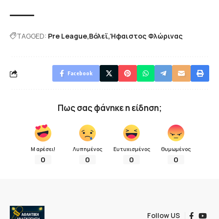
TAGGED:
Pre League
Βόλεϊ
Ήφαιστος Φλώρινας
Facebook
Πως σας φάνηκε η είδηση;
Μ αρέσει!
Λυπημένος
Ευτυχισμένος
Θυμωμένος
0
0
0
0
Follow US