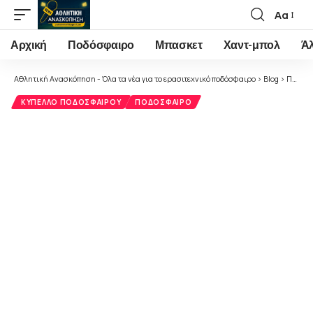
Αα
Font
Resizer
Αρχική
Ποδόσφαιρο
Μπασκετ
Χαντ-μπολ
Ά
Αθλητική Ανασκόπηση - Όλα τα νέα για το ερασιτεχνικό ποδόσφαιρο
>
Blog
>
Ποδόσφαιρο
ΚΎΠΕΛΛΟ ΠΟΔΟΣΦΑΊΡΟΥ
ΠΟΔΌΣΦΑΙΡΟ