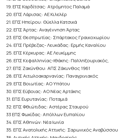
19. ΕΠΣ Καρδίτσας: Ατρόμητος Παλαμά
20. ΕΠΣ Λάρισας: ΑΕ Κιλελέρ
21. ΕΠΣ Ηπείρου: Θύελλα Κατσικά
22. ΕΠΣ Άρτας: Αναγέννηση Άρτας
23. ΕΠΣ Θεσπρωτίας: Σπάρτακος Γραικοχωρίου
24. ΕΠΣ Πρέβεζας- Λευκάδας: Ερμής Καναλίου
25. ΕΠΣ Κέρκυρας: ΑΕ Λευκίμμης
26. ΕΠΣ Κεφαλληνίας-Ιθάκης: Παλληξουριακός,
27. ΕΠΣ Ζακύνθου: ΑΠΣ Ζάκυνθος 1961
28. ΕΠΣ Αιτωλοακαρνανίας: Παναγρινιακός
29. ΕΠΣ Βοιωτίας: ΑΟ Υπάτου
30. ΕΠΣ Εύβοιας: ΑΟ Νέας Αρτάκης
31. ΕΠΣ Ευρυτανίας: Ποταμιά
32. ΕΠΣ Φθιώτιδας: Αστέρας Σταυρού
33 ΕΠΣ Φωκίδας: Απόλλων Ευπαλίου
34. ΕΠΣ Αθηνών: Νέα Ιωνία
35. ΕΠΣ Ανατολικής Αττικής: Σαρωνικός Αναβύσσου
36. Δυτικής Αττικής: Μανδραϊκός