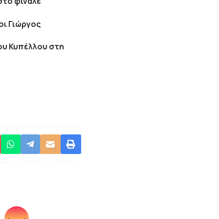
στο φινάλε
οι Γιώργος
του Κυπέλλου στη