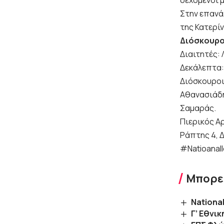
Στην επανά
της Κατερίν
Διόσκουροι
Διαιτητές:
Δεκάλεπτα: 
Διόσκουροι 
Αθανασιάδης
Σαμαράς.
Πιερικός Α
Ράπτης 4, Δ
#Natioanal
Μπορεί
Nationa
Γ’ Εθνι