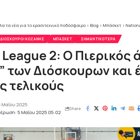
λα τα νέα για το ερασιτεχνικό ποδόσφαιρο
>
Blog
>
Μπάσκετ
>
Nation
ΔΙΌΣΚΟΥΡΟΙ ΚΟΖΆΝΗΣ
ΜΠΆΣΚΕΤ
ΣΗΜΑΝΤΙΚΌΤΕΡΑ
 League 2: Ο Πιερικός 
” των Διόσκουρων και 
ς τελικούς
5 Μαΐου 2025
Share
μέρωση: 5 Μαΐου 2025 05:02