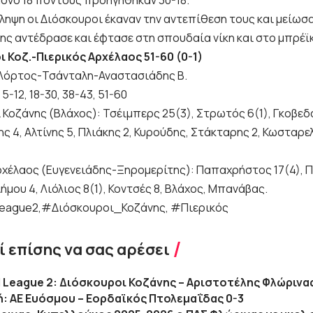
ληψη οι Διόσκουροι έκαναν την αντεπίθεση τους και μείωσα
ης αντέδρασε και έφτασε στη σπουδαία νίκη και στο μπρέϊκ
 Κοζ.-Πιερικός Αρχέλαος 51-60 (0-1)
 Λόρτος-Τσάνταλη-Αναστασιάδης Β.
5-12, 18-30, 38-43, 51-60
Κοζάνης (Βλάχος): Τσέιμπερς 25(3), Στρωτός 6(1), Γκοβεδά
 4, Αλτίνης 5, Πλιάκης 2, Κυρούδης, Στάκταρης 2, Κωσταρε
ρχέλαος (Ευγενειάδης-Ξηρομερίτης): Παπαχρήστος 17(4), 
ήμου 4, Λιόλιος 8(1), Κοντσές 8, Βλάχος, Μπανάβας.
league2,#Διόσκουροι_Κοζάνης, #Πιερικός
 επίσης να σας αρέσει
l League 2: Διόσκουροι Κοζάνης – Αριστοτέλης Φλώρινας
κή: ΑΕ Ευόσμου – Εορδαϊκός Πτολεμαΐδας 0-3