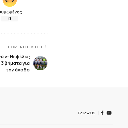
Θυμωμένος
0
ΕΠΌΜΕΝΗ ΕΊΔΗΣΗ
νών- Νεφέλες
 3 βήματα για
την άνοδο
Follow US