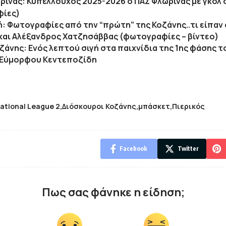
ρινας: Κυπελλούχος 2025-2026 ο ΠΑΣ Φλώρινας με γκολ 
ίες)
κή: Φωτογραφίες από την “πρώτη” της Κοζάνης..τι είπαν 
 και Αλέξανδρος Χατζησάββας (φωτογραφίες – βίντεο)
Κοζάνης: Ενός λεπτού σιγή στα παιχνίδια της 1ης φάσης 
 Εύμορφου Κεντεποζίδη
ational League 2
Διόσκουροι Κοζάνης
μπάσκετ
Πιερικός
Facebook
Twitter
Πως σας φάνηκε η είδηση;