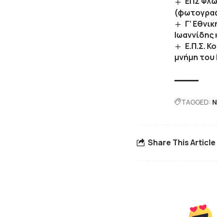
ΕΠΣ Φλώ
(φωτογραφ
Γ’ Εθνι
Ιωαννίδης
Ε.Π.Σ. 
μνήμη του
TAGGED:
N
Share This Article