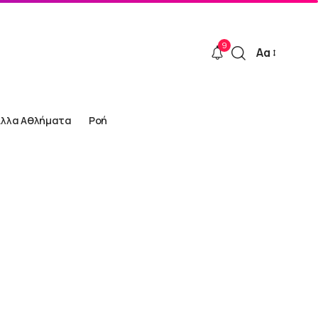
9
Αα
Font
Resizer
Άλλα Αθλήματα
Ροή