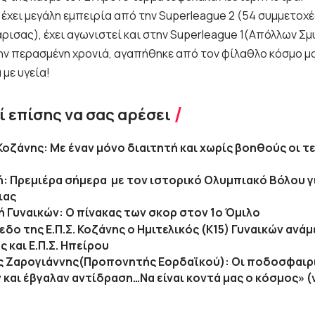
 έχει μεγάλη εμπειρία από την Superleague 2 (54 συμμετοχ
ρισας), έχει αγωνιστεί και στην Superleague 1(Απόλλων Σμ
ην περασμένη χρονιά, αγαπήθηκε από τον φίλαθλο κόσμο μα
 με υγεία!
 επίσης να σας αρέσει
Κοζάνης: Με έναν μόνο διαιτητή και χωρίς βοηθούς οι τε
κή: Πρεμιέρα σήμερα με τον ιστορικό Ολυμπιακό Βόλου γ
ιας
κή Γυναικών: Ο πίνακας των σκορ στον 1ο Όμιλο
δο της Ε.Π.Σ. Κοζάνης ο Ημιτελικός (Κ15) Γυναικών ανάμε
 και Ε.Π.Σ. Ηπείρου
 Ζαρογιάννης(Προπονητής Εορδαϊκού): Οι ποδοσφαιρ
και έβγαλαν αντίδραση…Να είναι κοντά μας ο κόσμος» (