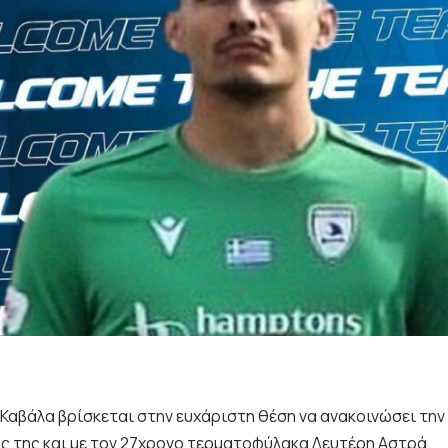
Ο.Καβάλα βρίσκεται στην ευχάριστη θέση να ανακοινώσει τη
ς της και με τον 27χρονο τερματοφύλακα Λευτέρη Αστρά.