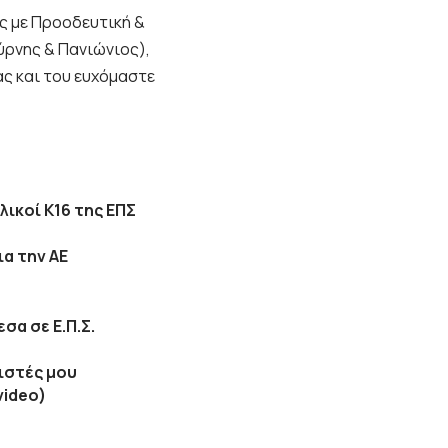
ές με Προοδευτική &
ύρνης & Πανιώνιος),
ς και του ευχόμαστε
λικοί Κ16 της ΕΠΣ
ια την ΑΕ
σα σε Ε.Π.Σ.
ιστές μου
video)