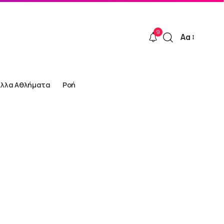
9
Αα
Font
Resizer
Άλλα Αθλήματα
Ροή