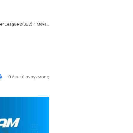
er League 2(SL 2)
>
Mένει στην Καβάλα ο Αστράς
0 Λεπτά αναγνωσης