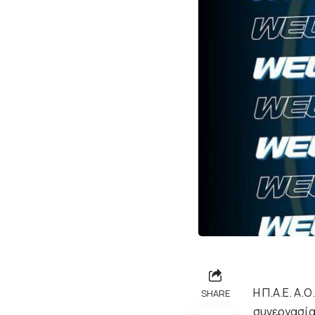
H Π.Α.Ε. Α.
SHARE
συνεργασία