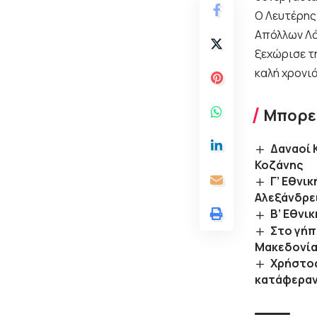
Ο Λευτέρης
Απόλλων Λά
ξεχώρισε τ
καλή χρονιά
Μπορεί
Δαναοί 
Κοζάνης
Γ’ Εθνι
Αλεξάνδρε
B’ Εθνι
Στο γήπε
Μακεδονίας
Xρήστος
κατάφεραν 