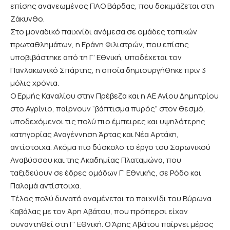
επίσης ανανεωμένος ΠΑΟ Βάρδας, που δοκιμάζεται στη
Ζάκυνθο.
Στο μοναδικό παιχνίδι ανάμεσα σε ομάδες τοπικών
πρωταθλημάτων, η Εράνη Φιλιατρών, που επίσης
υποβιβάστηκε από τη Γ’ Εθνική, υποδέχεται τον
Πανλακωνικό Σπάρτης, η οποία δημιουργήθηκε πριν 3
μόλις χρόνια.
Ο Ερμής Καναλίου στην Πρέβεζα και η ΑΕ Αγίου Δημητρίου
στο Αγρίνιο, παίρνουν “βάπτισμα πυρός” στον θεσμό,
υποδεχόμενοι τις πολύ πιο έμπειρες και υψηλότερης
κατηγορίας Αναγέννηση Άρτας και Νέα Αρτάκη,
αντίστοιχα. Ακόμα πιο δύσκολο το έργο του Σαρωνικού
Αναβύσσου και της Ακαδημίας Πλαταμώνα, που
ταξιδεύουν σε έδρες ομάδων Γ’ Εθνικής, σε Ρόδο και
Παλαμά αντίστοιχα.
Τέλος πολύ δυνατό αναμένεται το παιχνίδι του Βύρωνα
Καβάλας με τον Άρη Αβάτου, που πρόπερσι είχαν
συναντηθεί στη Γ’ Εθνική. Ο Άρης Αβάτου παίρνει μέρος