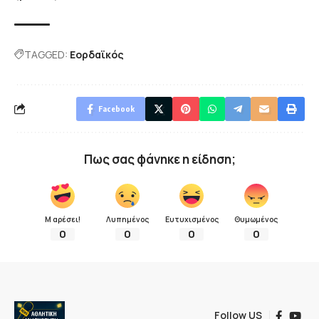
TAGGED:
Εορδαϊκός
Facebook
Πως σας φάνηκε η είδηση;
Μ αρέσει!
Λυπημένος
Ευτυχισμένος
Θυμωμένος
0
0
0
0
Follow US