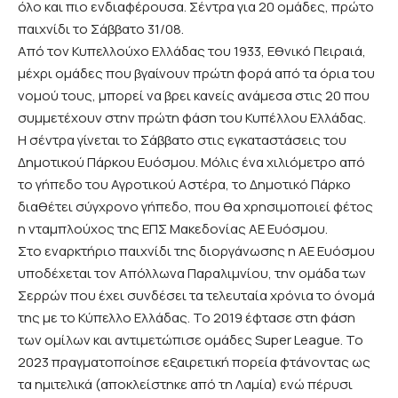
όλο και πιο ενδιαφέρουσα. Σέντρα για 20 ομάδες, πρώτο
παιχνίδι το Σάββατο 31/08.
Από τον Κυπελλούχο Ελλάδας του 1933, Εθνικό Πειραιά,
μέχρι ομάδες που βγαίνουν πρώτη φορά από τα όρια του
νομού τους, μπορεί να βρει κανείς ανάμεσα στις 20 που
συμμετέχουν στην πρώτη φάση του Κυπέλλου Ελλάδας.
Η σέντρα γίνεται το Σάββατο στις εγκαταστάσεις του
Δημοτικού Πάρκου Ευόσμου. Μόλις ένα χιλιόμετρο από
το γήπεδο του Αγροτικού Αστέρα, το Δημοτικό Πάρκο
διαθέτει σύγχρονο γήπεδο, που θα χρησιμοποιεί φέτος
η νταμπλούχος της ΕΠΣ Μακεδονίας ΑΕ Ευόσμου.
Στο εναρκτήριο παιχνίδι της διοργάνωσης η ΑΕ Ευόσμου
υποδέχεται τον Απόλλωνα Παραλιμνίου, την ομάδα των
Σερρών που έχει συνδέσει τα τελευταία χρόνια το όνομά
της με το Κύπελλο Ελλάδας. Το 2019 έφτασε στη φάση
των ομίλων και αντιμετώπισε ομάδες Super League. Το
2023 πραγματοποίησε εξαιρετική πορεία φτάνοντας ως
τα ημιτελικά (αποκλείστηκε από τη Λαμία) ενώ πέρυσι