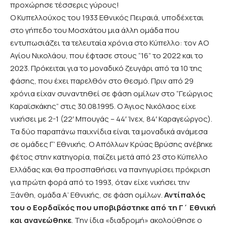
προχώρησε τέσσερις γύρους!
Ο Κυπελλούχος του 1933 Εθνικός Πειραιά, υποδέχεται
στο γήπεδο του Μοσχάτου μια άλλη ομάδα που
εντυπωσιάζει τα τελευταία χρόνια στο Κύπελλο: τον ΑΟ
Αγίου Νικολάου, που έφτασε στους “16” το 2022 και το
2023. Πρόκειται για το μοναδικό ζευγάρι από τα 10 της
φάσης, που έχει παρελθόν στο θεσμό. Πριν από 29
χρόνια είχαν συναντηθεί σε φάση ομίλων στο “Γεώργιος
Καραϊσκάκης” στις 30.08.1995. Ο Άγιος Νικόλαος είχε
νικήσει με 2-1 (22′ Μπουγάς – 44′ Ίνεχ, 84′ Καραγεώργος).
Τα δύο παραπάνω παιχνίδια είναι τα μοναδικά ανάμεσα
σε ομάδες Γ’ Εθνικής. Ο Απόλλων Κρύας Βρύσης ανέβηκε
φέτος στην κατηγορία, παίζει μετά από 23 στο Κύπελλο
Ελλάδας και θα προσπαθήσει να πανηγυρίσει πρόκριση
για πρώτη φορά από το 1993, όταν είχε νικήσει την
Ξάνθη, ομάδα Α’ Εθνικής, σε φάση ομίλων.
Αντίπαλός
του ο Εορδαϊκός που υποβιβάστηκε από τη Γ΄ Εθνική
και ανανεώθηκε
. Την ίδια «διαδρομή» ακολούθησε ο