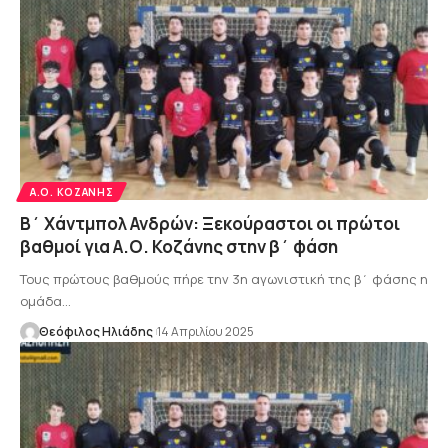
Α.Ο. ΚΟΖΆΝΗΣ
Β΄ Χάντμπολ Ανδρών: Ξεκούραστοι οι πρώτοι
βαθμοί για Α.Ο. Κοζάνης στην β΄ φάση
Τους πρώτους βαθμούς πήρε την 3η αγωνιστική της β΄ φάσης η
ομάδα…
Θεόφιλος Ηλιάδης
14 Απριλίου 2025