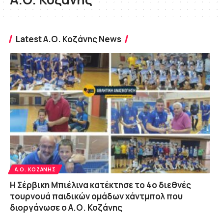
Latest Α.Ο. Κοζάνης News
Α.Ο. ΚΟΖΆΝΗΣ
Η Σέρβικη Μπιέλινα κατέκτησε το 4ο διεθνές
τουρνουά παιδικών ομάδων χάντμπολ που
διοργάνωσε ο Α.Ο. Κοζάνης