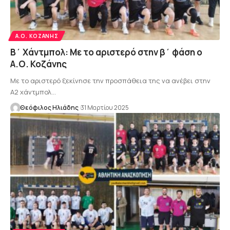
Α.Ο. ΚΟΖΆΝΗΣ
Β΄ Χάντμπολ: Με το αριστερό στην β΄ φάση ο
Α.Ο. Κοζάνης
Με το αριστερό ξεκίνησε την προσπάθεια της να ανέβει στην
Α2 χάντμπολ…
Θεόφιλος Ηλιάδης
31 Μαρτίου 2025