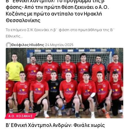
Β΄ Εθνική Χάντμπολ: Το πρόγραμμα της β΄
φάσης- Από την πρώτη θέση ξεκινάει ο Α.Ο.
Κοζάνης με πρώτο αντίπαλο τον Ηρακλή
Θεσσαλονίκης
Το επόμενο Σ/Κ ξεκινάει η β΄ φάση στο πρωτάθλημα της Β΄
Εθνικής…
Θεόφιλος Ηλιάδης
24 Μαρτίου 2025
Α.Ο. ΚΟΖΆΝΗΣ
Β’ Εθνική Χάντμπολ Ανδρών: Φινάλε χωρίς