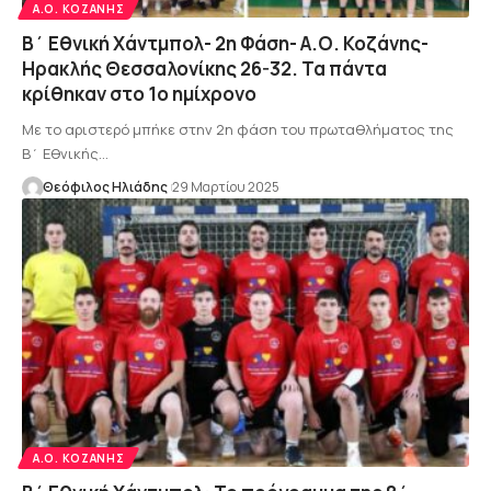
Α.Ο. ΚΟΖΆΝΗΣ
Β΄ Εθνική Χάντμπολ- 2η Φάση- Α.Ο. Κοζάνης-
Ηρακλής Θεσσαλονίκης 26-32. Τα πάντα
κρίθηκαν στο 1ο ημίχρονο
Με το αριστερό μπήκε στην 2η φάση του πρωταθλήματος της
Β΄ Εθνικής…
Θεόφιλος Ηλιάδης
29 Μαρτίου 2025
Α.Ο. ΚΟΖΆΝΗΣ