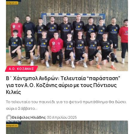
Α.Ο. ΚΟΖΆΝΗΣ
Β΄ Χάντμπολ Ανδρών: Τελευταία “παράσταση”
για τον Α.Ο. Κοζάνης αύριο με τους Πόντιους
Κιλκίς
To τελευταίο του παιχνίδι για το φετινό πρωτάθλημα θα δώσει
αύριο Σάββατο…
Θεόφιλος Ηλιάδης
30 Απριλίου 2025