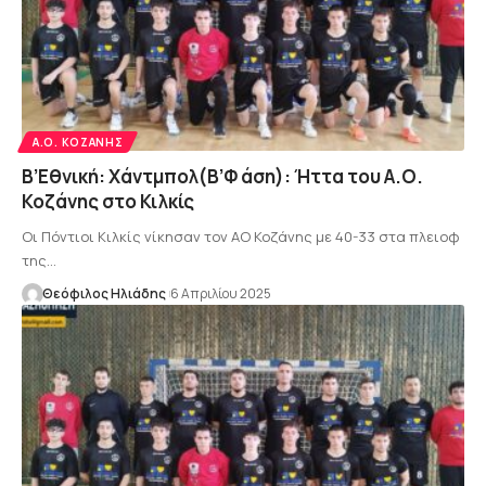
Α.Ο. ΚΟΖΆΝΗΣ
Β’Εθνική: Χάντμπολ(Β’Φ άση): Ήττα του Α.Ο.
Κοζάνης στο Κιλκίς
Οι Πόντιοι Κιλκίς νίκησαν τον ΑΟ Κοζάνης με 40-33 στα πλειοφ
της…
Θεόφιλος Ηλιάδης
6 Απριλίου 2025