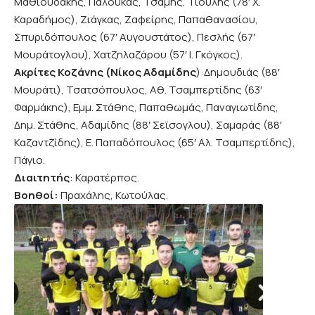
Μαθιουδάκης, Παλούκας, Τσάμης, Τιούλης (78′ Χ.
Καραδήμος), Ζιάγκας, Ζαφείρης, Παπαθανασίου,
Σπυριδόπουλος (67′ Αυγουστάτος), Πεσλής (67′
Μουράτογλου), Χατζηλαζάρου (57′ Ι. Γκόγκος).
Ακρίτες Κοζάνης (Νίκος Αδαμίδης
):Δημουδιάς (88′
Μουράτι), Τσατσόπουλος, Αθ. Τσαμπερτίδης (63′
Φαρμάκης), Εμμ. Στάθης, Παπαθωμάς, Παναγιωτίδης,
Δημ. Στάθης, Αδαμίδης (88′ Σεϊσογλου), Σαμαράς (88′
Καζαντζίδης), Ε. Παπαδόπουλος (65′ Αλ. Τσαμπερτίδης),
Πάγιο.
Διαιτητής
: Καρατέρπος.
Βοηθοί:
Πραχάλης, Κωτούλας.