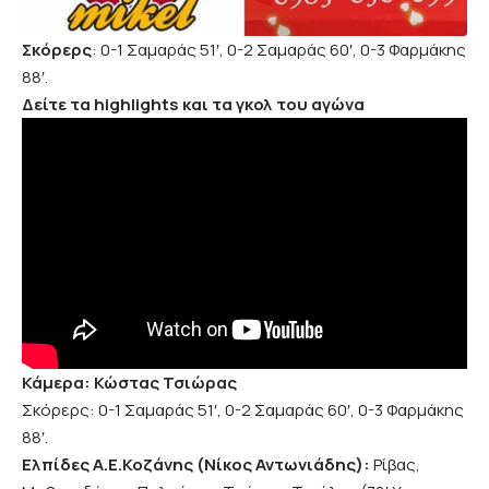
Σκόρερς
: 0-1 Σαμαράς 51′, 0-2 Σαμαράς 60′, 0-3 Φαρμάκης
88′.
Δείτε τα highlights και τα γκολ του αγώνα
Κάμερα: Κώστας Τσιώρας
Σκόρερς: 0-1 Σαμαράς 51′, 0-2 Σαμαράς 60′, 0-3 Φαρμάκης
88′.
Eλπίδες Α.Ε.Κοζάνης (Νίκος Αντωνιάδης):
Ρίβας,