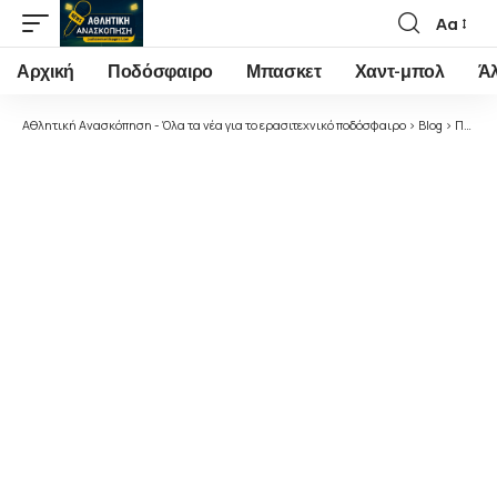
Αα
Font
Resizer
Αρχική
Ποδόσφαιρο
Μπασκετ
Χαντ-μπολ
Ά
Αθλητική Ανασκόπηση - Όλα τα νέα για το ερασιτεχνικό ποδόσφαιρο
>
Blog
>
Ποδόσφαιρο