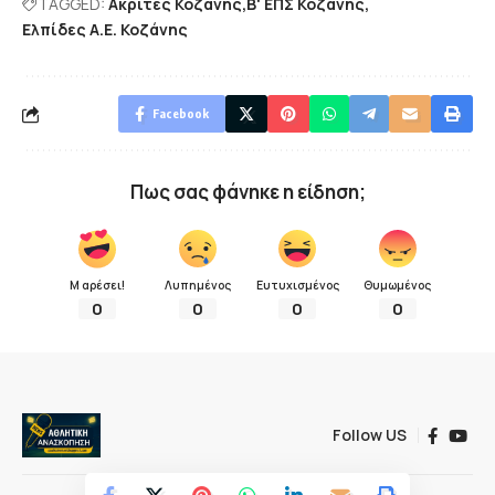
TAGGED:
Ακρίτες Κοζάνης
Β' ΕΠΣ Κοζάνης
Ελπίδες Α.Ε. Κοζάνης
Facebook
Πως σας φάνηκε η είδηση;
Μ αρέσει!
Λυπημένος
Ευτυχισμένος
Θυμωμένος
0
0
0
0
Follow US