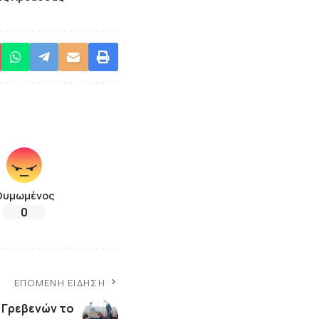
Θυμωμένος
0
ΕΠΌΜΕΝΗ ΕΊΔΗΣΗ
. Γρεβενών το