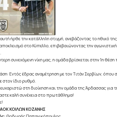
 αυτή ήρθε την κατάλληλη στιγμή, ανεβάζοντας το ηθικό τη
ποκλεισμό στο Κύπελλο, επιβεβαιώνοντας την αγωνιστική 
.
τερη συνεχόμενη νίκη μας, η ομάδα βρίσκεται στην 1η θέση 
άση: Εντός έδρας αναμέτρηση με τον Τιτάν Σερβίων, όπου σ
ε στον ίδιο ρυθμό.
 ευχαριστώ στη διοίκηση και την ομάδα της Άρδασσας για τ
αστε καλή συνέχεια στο πρωτάθλημα!
ε!
ΑΟΚ ΚΟΙΛΩΝ ΚΟΖΑΝΗΣ
ής:
Θοδωρής Παπανικόπουλος