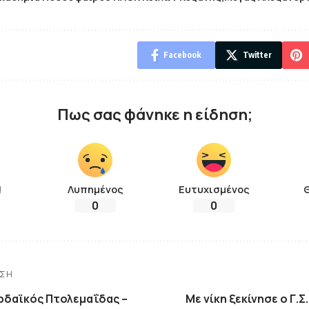
Facebook
Twitter
Πως σας φάνηκε η είδηση;
!
Λυπημένος
Ευτυχισμένος
0
0
ΗΣΗ
ορδαϊκός Πτολεμαΐδας –
Με νίκη ξεκίνησε ο Γ.Σ