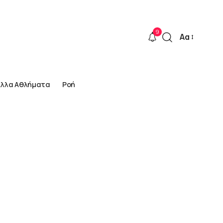
9
Αα
Font
Resizer
Άλλα Αθλήματα
Ροή