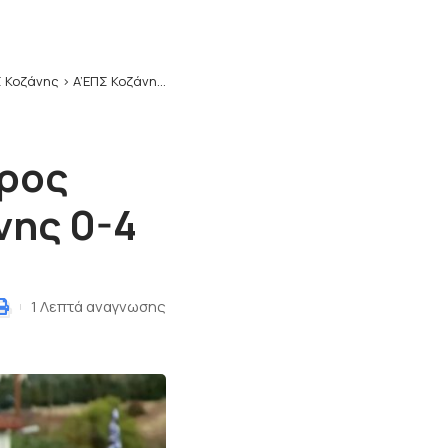
 Κοζάνης
>
A’ΕΠΣ Κοζάνης: Μέγας Αλέξανδρος Άρδασσας – ΠΑΟΚ Κοίλων Κοζάνης 0-4
δρος
νης 0-4
1 Λεπτά αναγνωσης