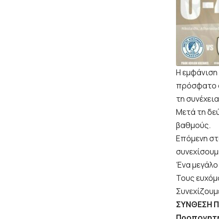
Η εμφάνιση
πρόσφατο α
τη συνέχεια
Μετά τη δεύ
βαθμούς.
Επόμενη στ
συνεχίσουμ
Ένα μεγάλο
Τους ευχόμ
Συνεχίζουμ
ΣΥΝΘΕΣΗ Π
Προπονητ