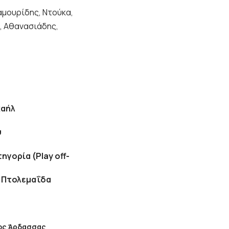
αμουρίδης, Ντούκα,
, Αθανασιάδης,
χαήλ
υ
ηγορία (Play off-
ν Πτολεμαΐδα
ος Άρδασσας