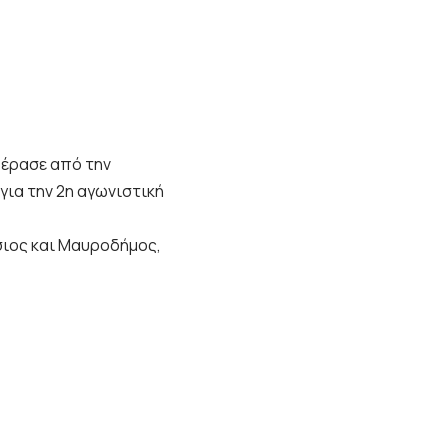
πέρασε από την
ια την 2η αγωνιστική
τσιος και Μαυροδήμος,