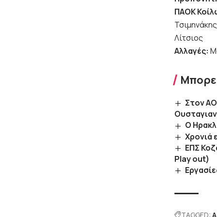
ΠΑΟΚ Κοίλ
Τσιμηνάκης
Λίτσιος
Αλλαγές:
Μ
Μπορεί
Στον ΑΟ
Ουσταγιαν
Ο Ηρακλ
Χρονιά 
ΕΠΣ Κοζ
Play out)
Εργασίε
TAGGED:
Α