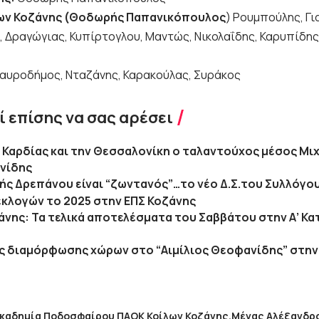
ων Κοζάνης (Θοδωρής Παπανικόπουλος
) Ρουμπούλης, Γι
, Δραγώγιας, Κυπίρτογλου, Μαντώς, Νικολαΐδης, Καρυπίδης
αυροδήμος, Νταζάνης, Καρακούλας, Συράκος
 επίσης να σας αρέσει
 Καρδίας και την Θεσσαλονίκη ο ταλαντούχος μέσος Μι
νίδης
ής Δρεπάνου είναι “ζωντανός”…το νέο Δ.Σ.του Συλλόγο
εκλογών το 2025 στην ΕΠΣ Κοζάνης
άνης: Τα τελικά αποτελέσματα του Σαββάτου στην Α’ Κατ
ς διαμόρφωσης χώρων στο “Αιμίλιος Θεοφανίδης” στη
καδημία Ποδοσφαίρου ΠΑΟΚ Κοίλων Κοζάνης
Μέγας Αλέξανδρ