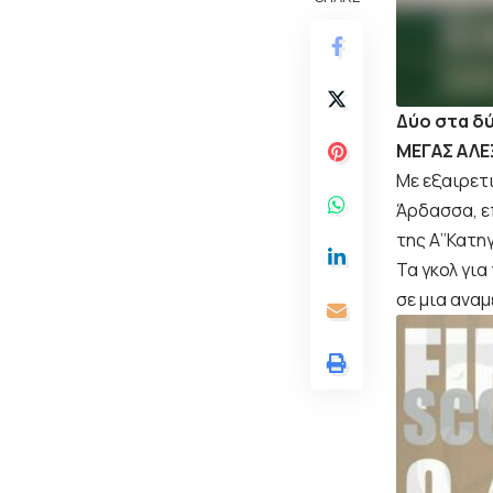
Δύο στα δύ
ΜΕΓΑΣ ΑΛΕ
Με εξαιρετ
Άρδασσα, ε
της Α’’Κατη
Τα γκολ γι
σε μια αναμ