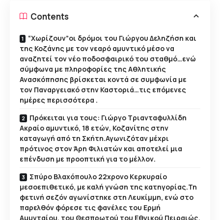
Contents
“Χωρίζουν”οι δρόμοι του Γιώργου Δεληζήση και
της Κοζάνης με τον νεαρό αμυντικό μέσο να
αναζητεί τον νέο ποδοσφαιρικό του σταθμό…ενώ
σύμφωνα με πληροφορίες της Αθλητικής
Ανασκόπησης βρίσκεται κοντά σε συμφωνία με
τον Παναργειακό στην Καστοριά…τις επόμενες
ημέρες περισσότερα .
Πρόκειται για τους: Γιώργο Τριανταφυλλίδη
Ακραίο αμυντικό, 18 ετών, Κοζανίτης στην
καταγωγή από τη Σκήτη.Αγωνιζόταν μέχρι
πρότινος στον Άρη Φιλιατών και αποτελεί μια
επένδυση με προοπτική για το μέλλον.
Σπύρο Βλαχόπουλο 22χρονο Κερκυραίο
μεσοεπιθετικό, με καλή γνώση της κατηγορίας.Τη
φετινή σεζόν αγωνίστηκε στη Λευκίμμη, ενώ στο
παρελθόν φόρεσε τις φανέλες του Ερμή
Αμυνταίου, του Θεσπρωτού του Εθνικού Πειραιώς,