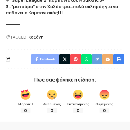
Super League 2: Kαμπανιακός Ηρακλής 3-
3…”ματσάρα” στην Χαλάστρα…πολύ σκληρός για να
πεθάνει ο Καμπανιακός!!!
TAGGED:
Κοζάνη
Facebook
Πως σας φάνηκε η είδηση;
Μ αρέσει!
Λυπημένος
Ευτυχισμένος
Θυμωμένος
0
0
0
0