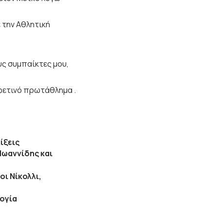
 την Αθλητική
υς συμπαίκτες μου,
 φετινό πρωτάθλημα .
ίξεις
Ιωαννίδης και
οι Νίκολλι,
λογία