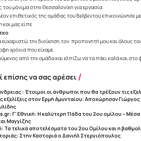
ς του μόνιμα στην Θεσσαλονίκη για εργασία.
έον επιθετικός της ομάδας του Βελβεντού επικοινώνησε με
 και μας είπε
τκο
α ευχαριστώ την διοίκηση,τον προπονητή μου και όλους το
ρφη χρόνια που είχαμε.
ύμενος από την ομάδα και ελπίζω να τα πάει καλά και στο
 επίσης να σας αρέσει
άνδρειας : Έτοιμοι οι άνθρωποι που θα τρέξουν τις εξελ
ς εξελίξεις στον Ερμή Αμυνταίου: Αποχώρησαν Γιώργος 
υλίδης
.gr: Γ’ Εθνική: Η καλύτερη 11άδα του 2ου ομίλου – Μέσα 
και Μαγγίζης
κή: Τα τελικά αποτελέσματα του 2ου Ομίλου και η βαθμο
τοριάς: Στην Καστοριά ο Δανιήλ Στεργιόπουλος