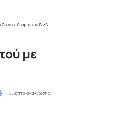
υν οι δρόμοι του Βελβεντού με τον Έρσον Μέτκο
τού με
0 Λεπτά αναγνωσης