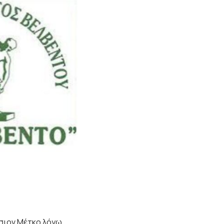
ρσιον Μέτκο λόγω