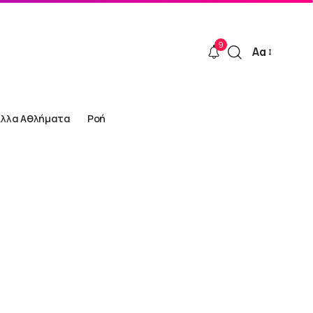
9
Αα
Font
Resizer
Άλλα Αθλήματα
Ροή