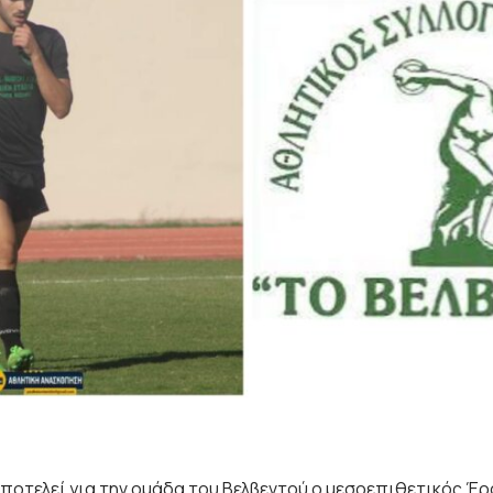
ποτελεί για την ομάδα του Βελβεντού ο μεσοεπιθετικός Έ