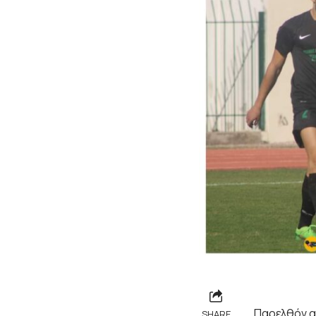
Παρελθόν α
SHARE