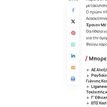
μετακίνηση
Ο πρώην πλ
Ανασκόπηση
Έρσιον Μέ
Θα ήθελα ν
για την όμο
Φεύγω χαρο
Μπορεί
ΑΕ Αλεξ
Ραγδαίε
Γιάννης Κο
Liganews
Τσελεπής 
Γ’ Εθνι
ΕΠΣ Κασ