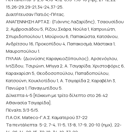
15,26-29,29-21,34-24,37-25.
Διαιτήτευσαν Πατιός-Πήτας.
ΑΝΑΓΕΝΝΗΣΗ ΑΡΤΑΣ: (Γιάννης Λαζαρίδης), Τσαουσίδου
2, Αμβροσιάδου 5, Ρίζου,Σκάρα, Νούλα 1, Καπρινιώτη,
Σπυριδοπούλου 1, Μούρνου 6, Παπακώστα, Κατσάνου,
Ανδρίτσου 16, Προκοπίδου 4, Παπακοσμά, Μάστακα 1,
Μαυροπούλου 1.
ΠΥΛΑΙΑ: (Διονύσης Καραγκιοζόπουλος), Αρσενόγλου,
Ιντζίδου, Τσιρώνη, Μήγγα 2, Α. Τσιγαρίδα, Χριστοφόρις 6,
Καραχαρίση 5, Θεοδοσοπούλου, Παπαδοπούλου,
Κατσούνη, Κουκλοτίδου 1, Α. Τσιγαρίδα 2, Καραβέλη 3,
Πανιώρα 1, Παναγιωτίδου 5.
Δίλκεπτα 4-5 [Κόκκινη με τρίτο δίλεπτο στο 26:42
Αθανασία Τσιγαρίδα].
Πέναλτι 3/3-5/5.
Π.Α.Ο.Κ. Mateco-Γ.Α.Σ. Καματερού 37-22
Τα πεντάλεπτα: 5-2, 7-4, 11-5, 13-8, 17-9, 20-10 (ημχ), 22-