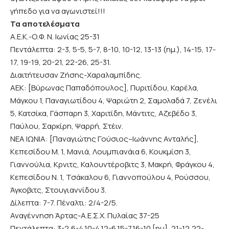
γήπεδο για να αγωνιστεί!!!
Τα αποτελέσματα
Α.Ε.Κ.-Ο.Φ. Ν. Ιωνίας 25-31
Πεντάλεπτα: 2-3, 5-5, 5-7, 8-10, 10-12, 13-13 (ημ.), 14-15, 17-
17, 19-19, 20-21, 22-26, 25-31.
Διαιτήτευσαν Ζήσης-Χαραλαμπίδης.
ΑΕΚ: [Βύρωνας Παπαδόπουλος], Πυριτίδου, Καρέλα,
Μάγκου 1, Παναγιωτίδου 4, Ψαριώτη 2, Σαμολαδά 7, Ζενέλι
5, Κατσίκα, Γάσπαρη 3, Χαριτίδη, Μάντιτς, Αζεβέδο 3,
Παύλου, Σαρκίρη, Ψαρρή, Στέιν.
ΝΕΑ ΙΩΝΙΑ: [Παναγιώτης Γούσιος–Ιωάννης Ανταλής],
Κεπεσίδου Μ. 1, Μανιά, Λουμπιανάια 6, Κουκμίση 3,
Γιαννούλια, Κρνιτς, Καλουντέροβιτς 3, Μακρή, Φράγκου 4,
Κεπεσίδου Ν. 1, Τσάκαλου 6, Γιαννοπούλου 4, Ρούσσου,
Άγκοβιτς, Στουγιαννίδου 3.
Δίλεπτα: 7-7. Πέναλτι: 2/4-2/5.
Αναγέννηση Άρτας-Α.Ε.Σ.Χ. Πυλαίας 37-25
Πεντάλεπτα: 3-2,6-4,10-4,12-6,15-7,16-10 [ημ], 21-12,22-