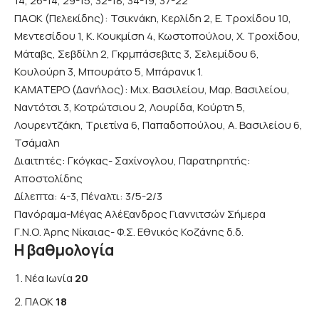
14, 26-14, 29-15, 32-18, 34-19, 37-22
ΠΑΟΚ (Πελεκίδης): Τσικνάκη, Κερλίδη 2, Ε. Τροχίδου 10,
Μεντεσίδου 1, Κ. Κουκμίση 4, Κωστοπούλου, Χ. Τροχίδου,
Μάταβς, Σεβδίλη 2, Γκρμπάσεβιτς 3, Σελεμίδου 6,
Κουλούρη 3, Μπουράτο 5, Μπάρανικ 1.
ΚΑΜΑΤΕΡΟ (Δανήλος): Μιχ. Βασιλείου, Μαρ. Βασιλείου,
Ναντότσι 3, Κοτρώτσιου 2, Λουρίδα, Κούρτη 5,
Λουρεντζάκη, Τριετίνα 6, Παπαδοπούλου, Α. Βασιλείου 6,
Τσάμαλη
Διαιτητές: Γκόγκας- Σαχίνογλου, Παρατηρητής:
Αποστολίδης
Δίλεπτα: 4-3, Πέναλτι: 3/5-2/3
Πανόραμα-Μέγας Αλέξανδρος Γιαννιτσών Σήμερα
Γ.Ν.Ο. Άρης Νίκαιας- Φ.Σ. Εθνικός Κοζάνης δ.δ.
Η βαθμολογία
Νέα Ιωνία
20
ΠΑΟΚ
18