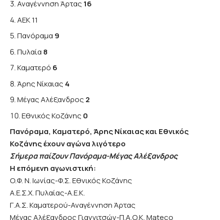
Αναγέννηση Άρτας
16
ΑΕΚ 11
Πανόραμα
9
Πυλαία
8
Καματερό
6
Άρης Νίκαιας
4
Μέγας Αλέξανδρος
2
Εθνικός Κοζάνης
0
Πανόραμα, Καματερό, Άρης Νίκαιας και Εθνικός
Κοζάνης έχουν αγώνα λιγότερο
Σήμερα παίζουν Πανόραμα-Μέγας Αλέξανδρος
Η επόμενη αγωνιστική:
Ο.Φ. Ν. Ιωνίας-Φ.Σ. Εθνικός Κοζάνης
Α.Ε.Σ.Χ. Πυλαίας-Α.Ε.Κ.
Γ.Α.Σ. Καματερού-Αναγέννηση Άρτας
Μέγας Αλέξανδρος Γιαννιτσών-Π.Α.Ο.Κ. Mateco