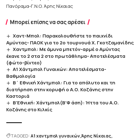
Πανόραμα-Γ.Ν.Ο. Άρης Νίκαιας
Μπορεί επίσης να σας αρέσει
Χαντ-Μπολ: Παρακολουθήστε το παιχνίδι
Αμύντας- ΠΑΟΚ για το 2ο τουρνουά Χ. Γκοτζαμανίδης
Χαντμπολ: Με άμυνα μπετόν-αρμέ ο Αμύντας
έκανε το 2 στα 2 στο πρωτάθλημα- Αποτελέσματα
(φώτο-βίντεο)
Α1 Χάντμπολ Γυναικών: Αποτελέσματα-
Βαθμολογία
Β΄ Εθνική Χάντμπολ: Για το απόλυτο και τη
διατήρηση στην κορυφή ο Α.Ο. Κοζάνης στην
Καστοριά
Β’Εθνική: Χάντμπολ(Β’Φ άση): Ήττα του Α.Ο.
Κοζάνης στο Κιλκίς
TAGGED:
Α1 χαντμπολ γυναικών
Άρης Νίκαιας