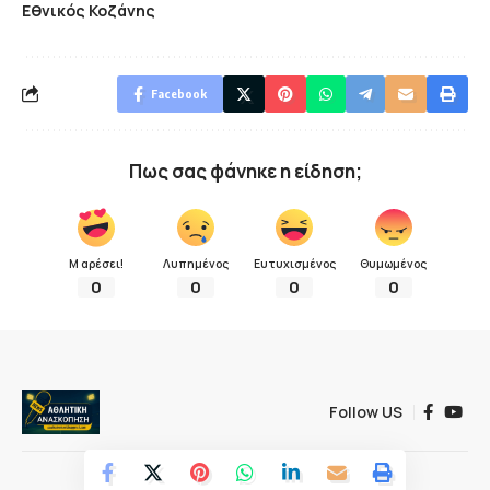
Εθνικός Κοζάνης
Facebook
Πως σας φάνηκε η είδηση;
Μ αρέσει!
Λυπημένος
Ευτυχισμένος
Θυμωμένος
0
0
0
0
Follow US
© 2022 Αθλητική ανασκόπηση