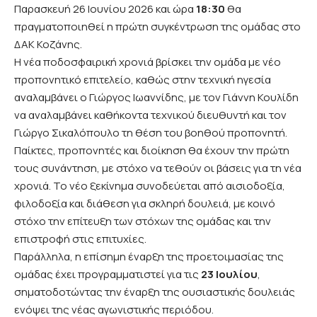
Παρασκευή 26 Ιουνίου 2026 και ώρα
18:30
θα
πραγματοποιηθεί η πρώτη συγκέντρωση της ομάδας στο
ΔΑΚ Κοζάνης.
Η νέα ποδοσφαιρική χρονιά βρίσκει την ομάδα με νέο
προπονητικό επιτελείο, καθώς στην τεχνική ηγεσία
αναλαμβάνει ο Γιώργος Ιωαννίδης, με τον Γιάννη Κουλίδη
να αναλαμβάνει καθήκοντα τεχνικού διευθυντή και τον
Γιώργο Σικαλόπουλο τη θέση του βοηθού προπονητή.
Παίκτες, προπονητές και διοίκηση θα έχουν την πρώτη
τους συνάντηση, με στόχο να τεθούν οι βάσεις για τη νέα
χρονιά. Το νέο ξεκίνημα συνοδεύεται από αισιοδοξία,
φιλοδοξία και διάθεση για σκληρή δουλειά, με κοινό
στόχο την επίτευξη των στόχων της ομάδας και την
επιστροφή στις επιτυχίες.
Παράλληλα, η επίσημη έναρξη της προετοιμασίας της
ομάδας έχει προγραμματιστεί για τις
23 Ιουλίου
,
σηματοδοτώντας την έναρξη της ουσιαστικής δουλειάς
ενόψει της νέας αγωνιστικής περιόδου.