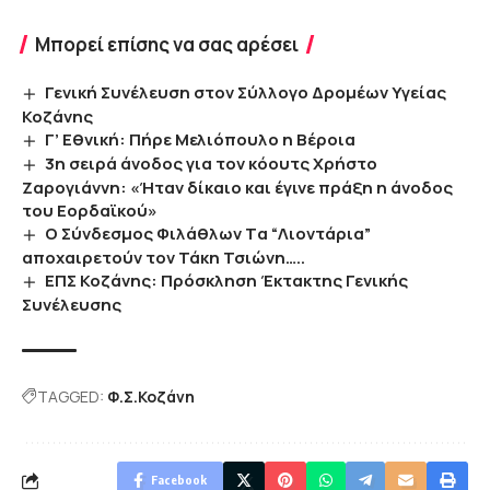
Μπορεί επίσης να σας αρέσει
Γενική Συνέλευση στον Σύλλογο Δρομέων Υγείας
Κοζάνης
Γ’ Εθνική: Πήρε Μελιόπουλο η Βέροια
3η σειρά άνοδος για τον κόουτς Χρήστο
Ζαρογιάννη: «Ήταν δίκαιο και έγινε πράξη η άνοδος
του Εορδαϊκού»
Ο Σύνδεσμος Φιλάθλων Tα “Λιοντάρια”
αποχαιρετούν τον Τάκη Τσιώνη…..
ΕΠΣ Κοζάνης: Πρόσκληση Έκτακτης Γενικής
Συνέλευσης
TAGGED:
Φ.Σ.Κοζάνη
Facebook