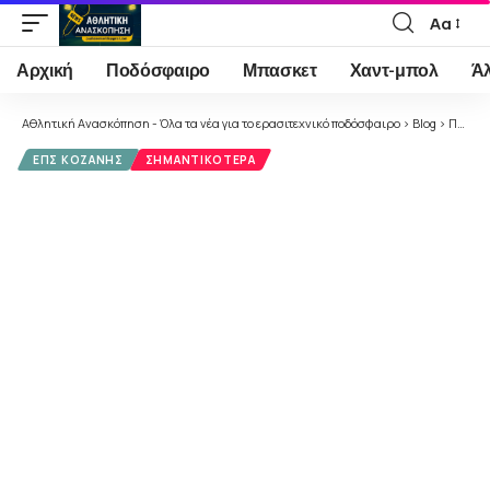
Αα
Font
Resizer
Αρχική
Ποδόσφαιρο
Μπασκετ
Χαντ-μπολ
Ά
Αθλητική Ανασκόπηση - Όλα τα νέα για το ερασιτεχνικό ποδόσφαιρο
>
Blog
>
Ποδόσφαιρο
ΕΠΣ ΚΟΖΆΝΗΣ
ΣΗΜΑΝΤΙΚΌΤΕΡΑ