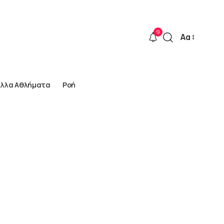
9
Αα
Font
Resizer
Άλλα Αθλήματα
Ροή