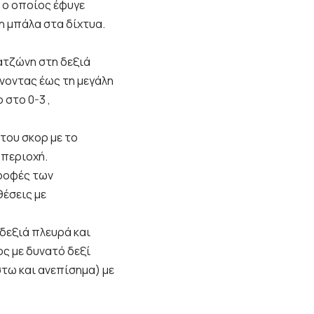
 ο οποίος έφυγε
τη μπάλα στα δίχτυα.
ατζώνη στη δεξιά
νοντας έως τη μεγάλη
 στο 0-3 ,
 του σκορ με το
 περιοχή.
τροφές των
θέσεις με
 δεξιά πλευρά και
ος με δυνατό δεξί
στω και ανεπίσημα) με