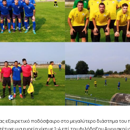
ς εξαιρετικό ποδόσφαιρο στο μεγαλύτερο διάστημα του πα
τυχε μια ευρεία νίκη με 1-4 επί του φιλόδοξου Αιγινιακού