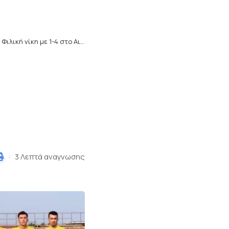
>
Φιλική νίκη με 1-4 στο Αιγίνιο ο Σβορώνος
3 Λεπτά αναγνωσης