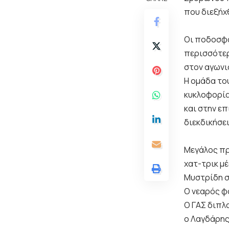
που διεξήχθ
Οι ποδοσφα
περισσότερ
στον αγωνι
Η ομάδα το
κυκλοφορία
και στην ε
διεκδικήσει
Μεγάλος πρ
χατ-τρικ μ
Μυστρίδη σ
Ο νεαρός φ
Ο ΓΑΣ διπλ
ο Λαγδάρης