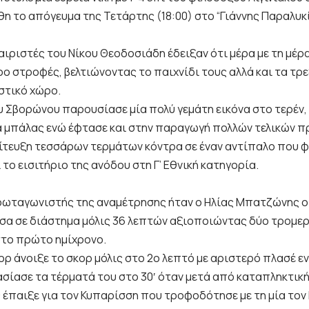
η το απόγευμα της Τετάρτης (18:00) στο “Γιάννης Παραλυκί
ιριστές του Νίκου Θεοδοσιάδη έδειξαν ότι μέρα με τη μέρα
ο στροφές, βελτιώνοντας το παιχνίδι τους αλλά και τα τρ
στικό χώρο.
υ Σβορώνου παρουσίασε μία πολύ γεμάτη εικόνα στο τερέν, 
 μπάλας ενώ έφτασε και στην παραγωγή πολλών τελικών
πίτευξη τεσσάρων τερμάτων κόντρα σε έναν αντίπαλο που φ
 το εισιτήριο της ανόδου στη Γ’ Εθνική κατηγορία.
ωταγωνιστής της αναμέτρησης ήταν ο Ηλίας Μπατζώνης ο
έσα σε διάστημα μόλις 36 λεπτών αξιοποιώντας δύο τρομε
το πρώτο ημίχρονο.
ορ άνοιξε το σκορ μόλις στο 2ο λεπτό με αριστερό πλασέ ε
ασίασε τα τέρματά του στο 30′ όταν μετά από καταπληκτική
 έπαιξε για τον Κυπαρίσση που τροφοδότησε με τη μία τον 