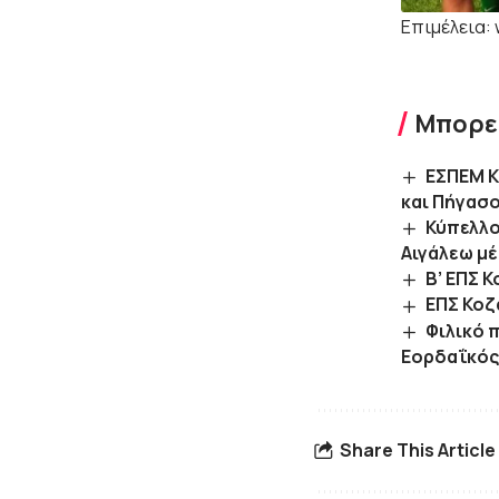
Επιμέλεια: 
Μπορεί
ΕΣΠΕΜ Κ
και Πήγασο
Κύπελλο
Αιγάλεω μέ
Β’ ΕΠΣ 
ΕΠΣ Κοζ
Φιλικό 
Εορδαΐκός
Share This Article