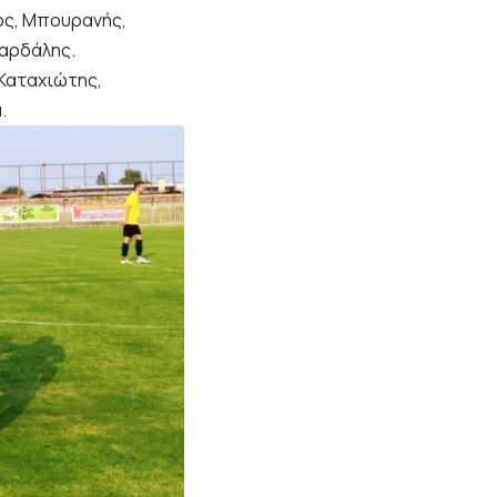
ιος, Μπουρανής,
Παρδάλης.
 Καταχιώτης,
.