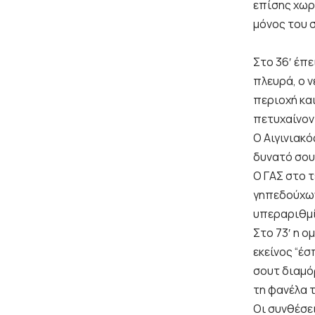
επίσης χωρ
μόνος του σ
Στο 36′ έπ
πλευρά, ο 
περιοχή και
πετυχαίνον
Ο Αιγινιακό
δυνατό σου
Ο ΓΑΣ στο 
γηπεδούχων
υπεραριθμί
Στο 73′ η ο
εκείνος “έσ
σουτ διαμόρ
τη φανέλα 
Οι συνθέσε