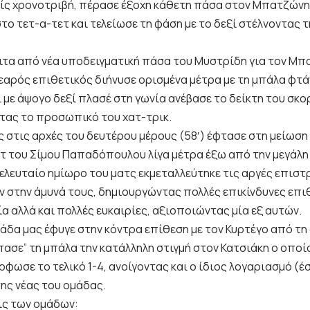
ίς χρονοτριβή, πέρασε έξοχη κάθετη πάσα στον Μπατζώνη
το τετ-α-τετ και τελείωσε τη φάση με το δεξί στέλνοντας 
ειτα από νέα υποδειγματική πάσα του Μυστρίδη για τον Μπ
νεαρός επιθετικός διήνυσε ορισμένα μέτρα με τη μπάλα φτά
 με άψογο δεξί πλασέ στη γωνία ανέβασε το δείκτη του σκορ
τας το προσωπικό του χατ-τρικ.
ς στις αρχές του δευτέρου μέρους (58′) έφτασε στη μείωση
τ του Σίμου Παπαδόπουλου λίγα μέτρα έξω από την μεγάλη
τελευταίο ημίωρο του ματς εκμεταλλεύτηκε τις αργές επισ
 στην άμυνά τους, δημιουργώντας πολλές επικίνδυνες επι
α αλλά και πολλές ευκαιρίες, αξιοποιώντας μία εξ αυτών.
μάδα μας έφυγε στην κόντρα επίθεση με τον Κυρτέγο από τη
πασε” τη μπάλα την κατάλληλη στιγμή στον Κατσιάκη ο οποί
φωσε το τελικό 1-4, ανοίγοντας και ο ίδιος λογαριασμό (έ
της νέας του ομάδας.
ις των ομάδων: