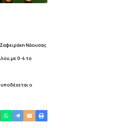
ε Ζαφειράκη Νάουσας
λου,με 0-4 το
 υποδέχεται ο