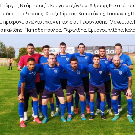
 (Γιώργος Ντάμτσιος) : Κουγιομτζόγλου, Αβραάμ, Κακατάτσ
σμίδης, Τσολακίδης, Χατζηδίμπας, Καπετάνος, Τασιώνας, 
ο ημίχρονο αγωνίστηκαν επίσης οι: Γεωργιάδης, Μαλέσιος,
Τοπαλίδης, Παπαδόπουλος, Φιρινίδης, Εμμανουηλίδης, Κόλα