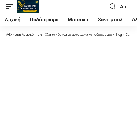
Αα
Font
Resizer
Αρχική
Ποδόσφαιρο
Μπασκετ
Χαντ-μπολ
Ά
Αθλητική Ανασκόπηση - Όλα τα νέα για το ερασιτεχνικό ποδόσφαιρο
>
Blog
>
Ελλάδα