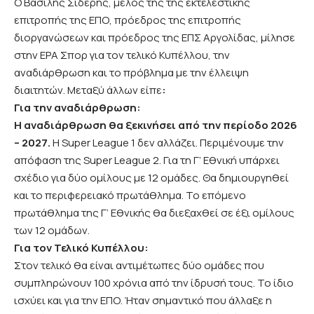
Ο
Βασίλης Σιδέρης, μέλος της της εκτελεστικής
επιτροπής της ΕΠΟ, πρόεδρος της επιτροπής
διοργανώσεων και πρόεδρος της ΕΠΣ Αργολίδας, μίλησε
στην ΕΡΑ Σπορ για τον τελικό Κυπέλλου, την
αναδιάρθρωση και το πρόβλημα με την έλλειψη
διαιτητών. Μεταξύ άλλων είπε
:
Για την αναδιάρθρωση:
H αναδιάρθρωση θα ξεκινήσει από την περίοδο 2026
– 2027.
Η Super League 1 δεν αλλάζει. Περιμένουμε την
απόφαση της Super League 2. Για τη Γ’ Εθνική υπάρχει
σχέδιο για δύο ομίλους με 12 ομάδες. Θα δημιουργηθεί
και το περιφερειακό πρωτάθλημα. To επόμενο
πρωτάθλημα της Γ’ Εθνικής θα διεξαχθεί σε έξι ομίλους
των 12 ομάδων.
Για τον Τελικό Κυπέλλου:
Στον τελικό θα είναι αντιμέτωπες δύο ομάδες που
συμπληρώνουν 100 χρόνια από την ίδρυσή τους. Το ίδιο
ισχύει και για την ΕΠΟ. Ήταν σημαντικό που άλλαξε η