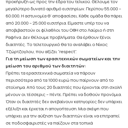
προκήρυξη ως προς την έδρα του τελικού. Θέλουμε τον
μεγαλύτερο δυνατό αριθμό εισιτηρίων. Περίπου 55.000 –
60.000. Η αστυνομία θ’ αποφασίσει. Κάθε ομάδα θα πάρει
από 20.000 – 25.000 εισιτήρια. Είμαστε υπέρ του να
αποβιβαστούν οι φίλαθλοι του ΟΦΗ στο Λαύριο ή στη
Ραφήνα. Δεν θέλουμε προβλήματα. Θα έρθουν ξένοι
διαιτητές. Το τελετουργικό θα το αναλάβει ο Νίκος
Τζώρτζογλου, που αξίζει “respect”.
Για τη μείωση των ερασιτεχνικών σωματείων και την
μείωση του αριθμού των διαιτητών:
Πρέπει τα ερασιτεχνικά σωματεία να πάρουν
περισσότερα από τα 1000 ευρώ που παίρνουν από το
στοίχημα. Από τους 20 διαιτητές που έρχονται στη σχολή
μένουν οι τέσσερις – πέντε. Πρέπει να δοθούν προνόμια.
Όταν οι διαιτητές δεν ανεβαίνουν κατηγορίες δεν υπάρχει
εξέλιξη και έρχεται η απογοήτευση. Μια σκέψη που
υπάρχει για την αύξηση των διαιτητών είναι να επιτραπεί
σε ποδοσφαιριστές να παίζουν στα τοπικά