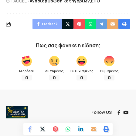
TAGGED:
Αναδιάρθρωση κατηγοριών
ΕΠΟ
Facebook
Πως σας φάνηκε η είδηση;
Μ αρέσει!
Λυπημένος
Ευτυχισμένος
Θυμωμένος
0
0
0
0
Follow US
© 2022 Αθλητική ανασκόπηση