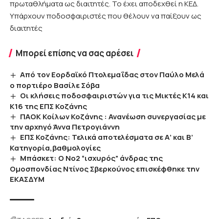
πρωταθλήματα ως διαιτητές. Το έχει αποδεχθεί η ΚΕΔ.
Υπάρχουν ποδοσφαιριστές που θέλουν να παίξουν ως
διαιτητές
Μπορεί επίσης να σας αρέσει
Από τον Εορδαϊκό Πτολεμαΐδας στον Παύλο Μελά
ο πορτιέρο Βασίλε Σόβα
Oι κλήσεις ποδοσφαιριστών για τις Μικτές Κ14 και
Κ16 της ΕΠΣ Κοζάνης
ΠΑΟΚ Κοίλων Κοζάνης : Ανανέωση συνεργασίας με
την αρχηγό Άννα Πετρογιάννη
ΕΠΣ Κοζάνης: Τελικά αποτελέσματα σε Α’ και Β’
Κατηγορία,βαθμολογίες
Μπάσκετ: Ο Νο2 “ισχυρός” άνδρας της
Ομοσπονδίας Ντίνος Σβερκούνος επισκέφθηκε την
ΕΚΑΣΔΥΜ