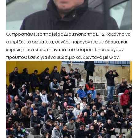
Οι προσπάθειες της Νέας Διοίκησης της ΕΠΣ Κοζάνης να
στηρίξει τα σωματεία, οι νέοι παράγοντες με όραμα, και
κυρίως η αστείρευτη αγάπη του κόσμου, δημιουργούν
προϋποθέσεις για ένα βιώσιμο και ζωντανό μέλλον.