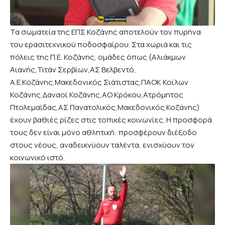
Τα σωματεία της ΕΠΣ Κοζάνης αποτελούν τον πυρήνα
του ερασιτεχνικού ποδοσφαίρου. Στα χωριά και τις
πόλεις της Π.Ε. Κοζάνης, ομάδες όπως (Αλιάκμων
Αιανής,Τιτάν Σερβίων,ΑΣ Βελβεντό,
Α.Ε.Κοζάνης,Μακεδονικός Σιάτιστας,ΠΑΟΚ Κοίλων
Κοζάνης,Δαναοί Κοζάνης,ΑΟ Κρόκου,Ατρόμητος
Πτολεμαϊδας,ΑΣ Πανατολικός,Μακεδονικός Κοζάνης)
έχουν βαθιές ρίζες στις τοπικές κοινωνίες. Η προσφορά
τους δεν είναι μόνο αθλητική: προσφέρουν διέξοδο
στους νέους, αναδεικνύουν ταλέντα, ενισχύουν τον
κοινωνικό ιστό.