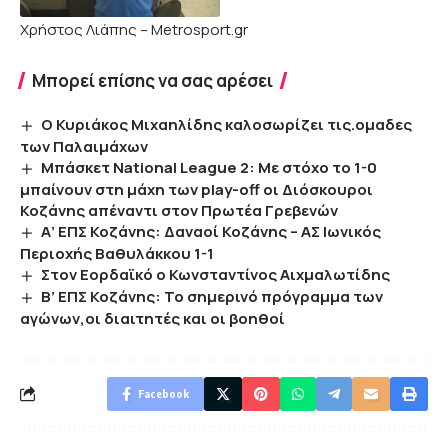
Χρήστος Λιάπη
ς – Metrosport.gr
Μπορεί επίσης να σας αρέσει
O Κυριάκος Μιχαηλίδης καλοσωρίζει τις.ομαδες
των Παλαιμάχων
Μπάσκετ National League 2: Με στόχο το 1-0
μπαίνουν στη μάχη των play-off οι Διόσκουροι
Κοζάνης απέναντι στον Πρωτέα Γρεβενών
Α’ ΕΠΣ Κοζάνης: Δαναοί Κοζάνης – ΑΣ Ιωνικός
Περιοχής Βαθυλάκκου 1-1
Στον Εορδαϊκό ο Κωνσταντίνος Αιχμαλωτίδης
B’ EΠΣ Κοζάνης: Το σημερινό πρόγραμμα των
αγώνων,οι διαιτητές και οι βοηθοί
Facebook