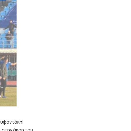
νυφαντάκη!
ι στην άκρη του