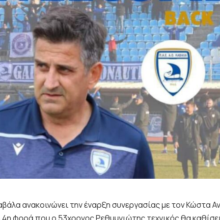
Καβάλα ανακοινώνει την έναρξη συνεργασίας με τον Κώστα Α
 η 4η φορά που ο 53χρονος Ρεθυμνιώτης τεχνικός θα καθίσε