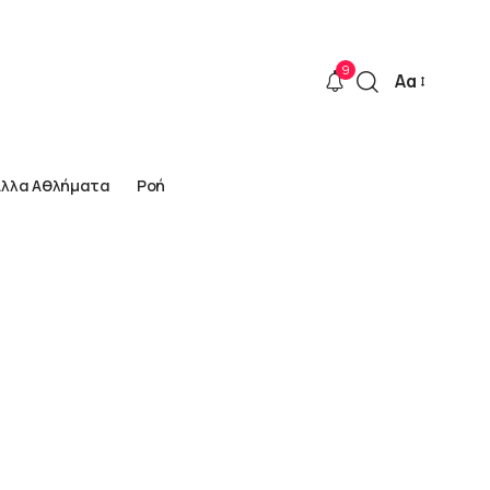
9
Αα
Font
Resizer
Άλλα Αθλήματα
Ροή