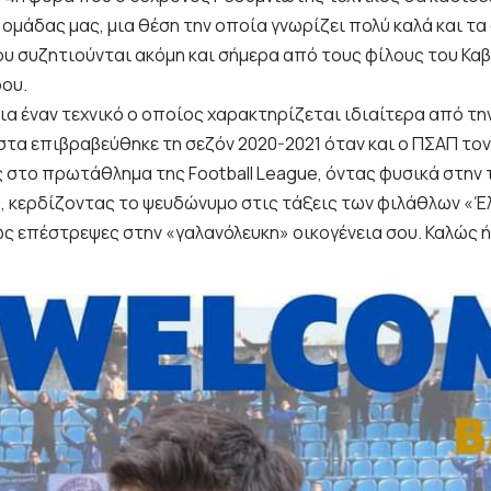
 ομάδας μας, μια θέση την οποία γνωρίζει πολύ καλά και τ
ου συζητιούνται ακόμη και σήμερα από τους φίλους του Κα
ου.
ια έναν τεχνικό ο οποίος χαρακτηρίζεται ιδιαίτερα από τη
στα επιβραβεύθηκε τη σεζόν 2020-2021 όταν και ο ΠΣΑΠ το
 στο πρωτάθλημα της Football League, όντας φυσικά στην τ
, κερδίζοντας το ψευδώνυμο στις τάξεις των φιλάθλων «Έ
ς επέστρεψες στην «γαλανόλευκη» οικογένεια σου. Καλώς ή