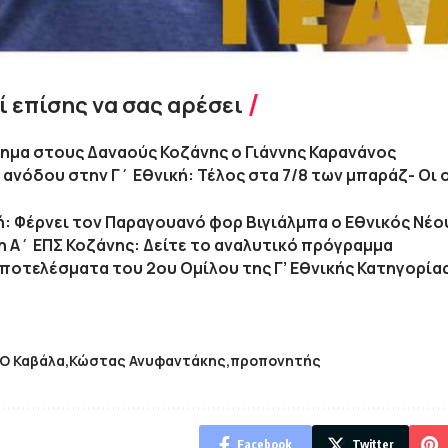
 επίσης να σας αρέσει
σημα στους Δαναούς Κοζάνης ο Γιάννης Καρανάνος
ανόδου στην Γ΄ Εθνική: Τέλος στα 7/8 των μπαράζ- Οι
κή: Φέρνει τον Παραγουανό φορ Βιγιάλμπα ο Εθνικός Νέο
 Α΄ ΕΠΣ Κοζάνης: Δείτε το αναλυτικό πρόγραμμα
αποτελέσματα του 2ου Ομίλου της Γ’ Εθνικής Κατηγορία
Ο Καβάλα
Κώστας Ανυφαντάκης
προπονητής
Facebook
Twitter