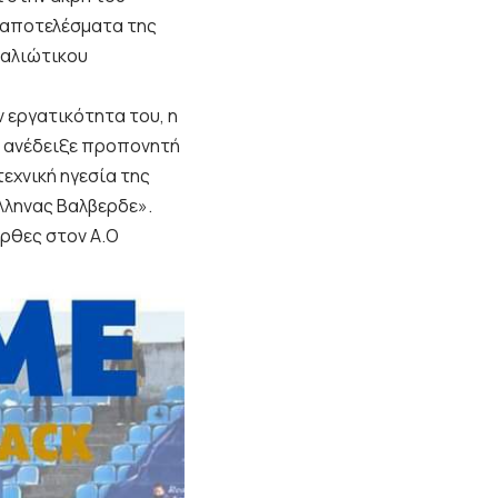
α αποτελέσματα της
βαλιώτικου
ν εργατικότητα του, η
ν ανέδειξε προπονητή
εχνική ηγεσία της
λληνας Βαλβερδε».
ρθες στον Α.Ο