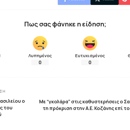
Πως σας φάνηκε η είδηση;
!
Λυπημένος
Ευτυχισμένος
0
0
ΗΣΗ
ασιλείου ο
Με “γκολάρα” στις καθυστερήσεις ο Σα
ς του
τη πρόκριση στην Α.Ε. Κοζάνης επί 
ύ