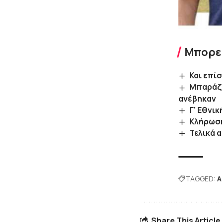
Μπορεί
Και επί
Μπαράζ 
ανέβηκαν
Γ’ Εθνι
Κλήρωση
Τελικά 
TAGGED:
Α
Share This Article