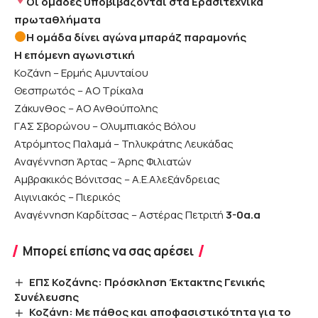
Οι ομάδες υποβιβάζονται στα Ερασιτεχνικά
πρωταθλήματα
Η ομάδα δίνει αγώνα μπαράζ παραμονής
Η επόμενη αγωνιστική
Κοζάνη – Ερμής Αμυνταίου
Θεσπρωτός – ΑΟ Τρίκαλα
Ζάκυνθος – ΑΟ Ανθούπολης
ΓΑΣ Σβορώνου – Ολυμπιακός Βόλου
Ατρόμητος Παλαμά – Τηλυκράτης Λευκάδας
Αναγέννηση Άρτας – Άρης Φιλιατών
Αμβρακικός Βόνιτσας – Α.Ε.Αλεξάνδρειας
Αιγινιακός – Πιερικός
Αναγέννηση Καρδίτσας – Αστέρας Πετριτή
3-0α.α
Μπορεί επίσης να σας αρέσει
ΕΠΣ Κοζάνης: Πρόσκληση Έκτακτης Γενικής
Συνέλευσης
Κοζάνη: Με πάθος και αποφασιστικότητα για το