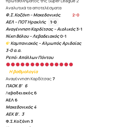
πρωταθλήματος της Super League 2
Aναλυτικά τα αποτελέσματα
Φ.Σ.Κοζάνη – Μακεδονικός
.
2-0
ΑΕΛ – ΠΟΤ Ηρακλής
1-0
Αναγέννηση Καρδίτσας – Αιολικός
3-1
Νίκη Βόλου – Λεβαδειακός
0-1
Καμπανιακός – Αλμωπός Αριδαίας
3-0 α.α.
Ρεπό: Απόλλων Πόντου
Η βαθμολογία
Αναγέννηση Καρδίτσας
7
ΠΑΟΚ Β’ 6
Λ
εβαδειακός 6
ΑΕΛ 6
Μακεδονικός 4
ΑΕΚ Β’. 3
Φ.Σ.Κοζάνη 3