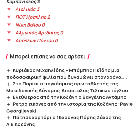
Καμπανιακός
3
Αιολικός 3
ΠΟΤ Ηρακλής 2
Νίκη Βόλου 0
Αλμωπός Αριδαίας 0
Απόλλων Πόντου 0
Μπορεί επίσης να σας αρέσει
Κυριάκος Μιχαηλίδης – Μπάμπης Πεΐδης μια
ποδοσφαιρική φιλία που δυναμώνει στον χρόνο…..
Στο Παρίσι ο παγκόσμιος πρωταθλητής της
Μακεδονικής Δύναμης Απόστολος Τεληκωστόγλου
Ελεύθερος από την Κοζάνη ο Βαγγέλης Αντάμης
Ρετρό εικόνες από την ιστορία της Κοζάνης: Pavle
Georgijevski
Πάτησε χορτάρι ο 16χρονος Πάρης Ζάχος της
Α.Ε.Κοζάνης