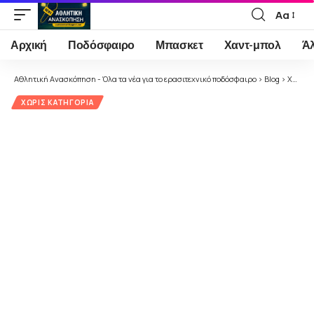
Αα
Font
Resizer
Αρχική
Ποδόσφαιρο
Μπασκετ
Χαντ-μπολ
Ά
Αθλητική Ανασκόπηση - Όλα τα νέα για το ερασιτεχνικό ποδόσφαιρο
>
Blog
>
Χωρίς κατηγορία
ΧΩΡΊΣ ΚΑΤΗΓΟΡΊΑ