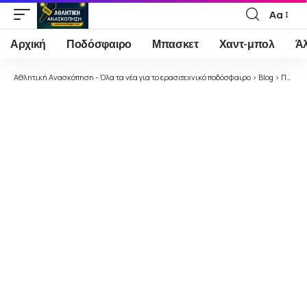
Αα
Font
Resizer
Αρχική
Ποδόσφαιρο
Μπασκετ
Χαντ-μπολ
Ά
Αθλητική Ανασκόπηση - Όλα τα νέα για το ερασιτεχνικό ποδόσφαιρο
>
Blog
>
Ποδόσφαιρο