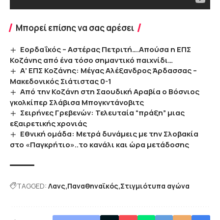
Μπορεί επίσης να σας αρέσει
Εορδαΐκός – Αστέρας Πετριτή….Απούσα η ΕΠΣ
Κοζάνης από ένα τόσο σημαντικό παιχνίδι…
Α’ ΕΠΣ Κοζάνης: Μέγας Αλέξανδρος Άρδασσας –
Μακεδονικός Σιάτιστας 0-1
Από την Κοζάνη στη Σαουδική Αραβία ο Βόσνιος
γκολκίπερ Σλάβισα Μπογκντάνοβιτς
Σειρήνες Γρεβενών: Τελευταία “πράξη” μιας
εξαιρετικής χρονιάς
Εθνική ομάδα: Μετρά δυνάμεις με την Σλοβακία
στο «Παγκρήτιο»..το κανάλι και ώρα μετάδοσης
TAGGED:
Λανς
Παναθηναϊκός
Στιγμιότυπα αγώνα