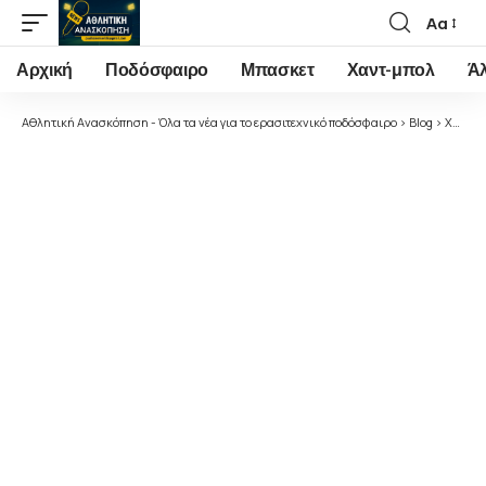
Αα
Font
Resizer
Αρχική
Ποδόσφαιρο
Μπασκετ
Χαντ-μπολ
Ά
Αθλητική Ανασκόπηση - Όλα τα νέα για το ερασιτεχνικό ποδόσφαιρο
>
Blog
>
Χωρίς κατηγορία