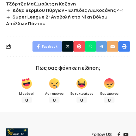
Τζόρτζε Μαξίμοβιτς η Κοζάνη
Δόξα Βερμίου Πύργων – Ελπίδες Α.Ε.Κοζάνης 4-1
Super League 2: Aναβολή στο Νίκη Βόλου –
Απόλλων Πόντου
Facebook
Πως σας φάνηκε η είδηση;
Μ αρέσει!
Λυπημένος
Ευτυχισμένος
Θυμωμένος
0
0
0
0
Follow US