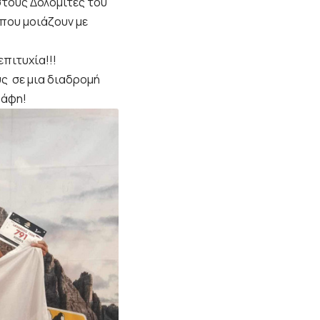
στους Δολομίτες του
 που μοιάζουν με
επιτυχία!!!
ς σε μια διαδρομή
δάφη!