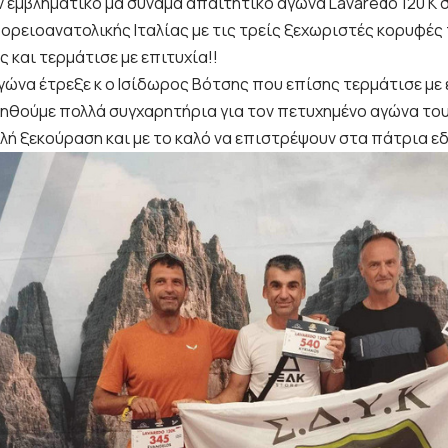
ν εμβληματικό μα συνάμα απαιτητικό αγώνα Lavaredo 120 K 
βορειοανατολικής Ιταλίας με τις τρείς ξεχωριστές κορυφές
 και τερμάτισε με επιτυχία!!
γώνα έτρεξε κ ο Ισίδωρος Βότσης που επίσης τερμάτισε με 
χηθούμε πολλά συγχαρητήρια για τον πετυχημένο αγώνα του
αλή ξεκούραση και με το καλό να επιστρέψουν στα πάτρια ε