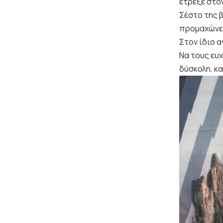
έτρεξε στο
Σέστο της 
προμαχώνες
Στον ίδιο α
Να τους ευ
δύσκολη, κ