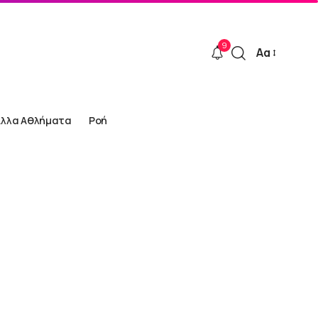
9
Αα
Font
Resizer
Άλλα Αθλήματα
Ροή