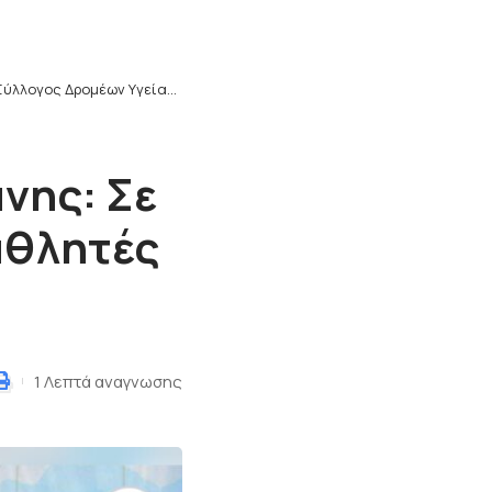
λογος Δρομέων Υγείας Κοζάνης: Σε διεθνείς αγώνες συμμετείχαν αθλητές σε Ιταλία και Μαυροβούνιο
νης: Σε
αθλητές
1 Λεπτά αναγνωσης