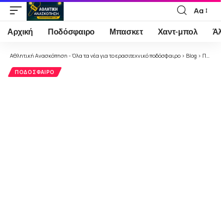
Αα
Font
Resizer
Αρχική
Ποδόσφαιρο
Μπασκετ
Χαντ-μπολ
Ά
Αθλητική Ανασκόπηση - Όλα τα νέα για το ερασιτεχνικό ποδόσφαιρο
>
Blog
>
Ποδόσφαιρο
ΠΟΔΌΣΦΑΙΡΟ