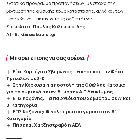
εντατικό πρόγραμμα προπονήσεων, με στόχο την
βελτίωση της φυσικής τους κατάστασης, αλλά και των
τεχνικών και τακτικών τους δεξιοτήτων.
Επιμέλεια: Παύλος Καλεμκερίδης
Athlitikianaskopisi.gr
Μπορεί επίσης να σας αρέσει
Είχε Κυρτέγο ο Σβορώνος….νίκησε και την Φήκη
Τρικάλων με 2-0
Στην Κέρκυρα η αποστολή της Θύελλας Κατσικά
για το αυριανό παιχνίδι με την Α.Ε.Λευκίμμης
EΠΣ Κοζάνης: Τα παιχνίδια του Σαββάτου σε Α’ και
Β’ Κατηγορία
ΕΠΣ Κοζάνης: Φινάλε πρώτου γύρου στην Α΄
Κατηγορία
Πήρε και Χατζηστραβό η ΑΕΛ