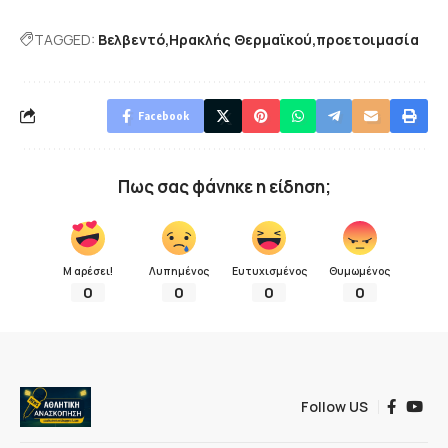
TAGGED:
Βελβεντό
Ηρακλής Θερμαϊκού
προετοιμασία
Facebook
Πως σας φάνηκε η είδηση;
Μ αρέσει!
Λυπημένος
Ευτυχισμένος
Θυμωμένος
0
0
0
0
Follow US