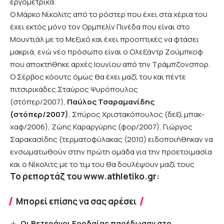
εργομετρικά.
Ο Μάρκο Νίκολιτς από το ρόστερ που έχει στα χέρια του
έχει εκτός μόνο τον Ορμπελίν Πινέδα που είναι στο
Μουντιάλ με το Μεξικό και έχει προοπτικές να φτάσει
μακριά, ενώ νέο πρόσωπο είναι ο Ολεξάντρ Ζούμπκοφ
που αποκτήθηκε αρχές Ιουνίου από την Τράμπζονσπορ.
Ο Σέρβος κόουτς όμως θα έχει μαζί του και πέντε
πιτσιρικάδες.Σταύρος Ψυρόπουλος
(στόπερ/2007),
Παύλος Τσαραμανίδης
(στόπερ/2007)
, Σπύρος Χριστακόπουλος (δεξί μπακ-
χαφ/2006), Ζώης Καραργύρης (φορ/2007), Γιώργος
Σαρακασίδης (τερματοφύλακας (2010) ειδοποιήθηκαν να
ενσωματωθούν στην πρώτη ομάδα για την προετοιμασία
και ο Νίκολιτς με το τιμ του θα δουλέψουν μαζί τους
Το ρεπορτάζ του
www.athletiko.gr:
Μπορεί επίσης να σας αρέσει
Οι Βετεράνοι Εορδαίας παρέδωσαν στο