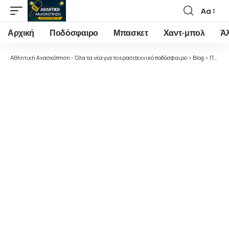
Αα
Font
Resizer
Αρχική
Ποδόσφαιρο
Μπασκετ
Χαντ-μπολ
Ά
Αθλητική Ανασκόπηση - Όλα τα νέα για το ερασιτεχνικό ποδόσφαιρο
>
Blog
>
Ποδόσφαιρο