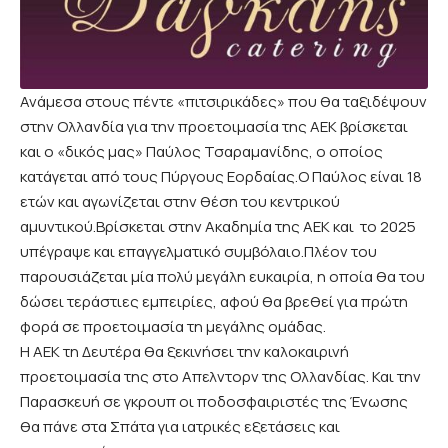
Ανάμεσα στους πέντε «πιτσιρικάδες» που θα ταξιδέψουν
στην Ολλανδία για την προετοιμασία της ΑΕΚ βρίσκεται
και ο «δικός μας» Παύλος Τσαραμανίδης, ο οποίος
κατάγεται από τους Πύργους Εορδαίας.Ο Παύλος είναι 18
ετών και αγωνίζεται στην θέση του κεντρικού
αμυντικού.Βρίσκεται στην Ακαδημία της ΑΕΚ και το 2025
υπέγραψε και επαγγελματικό συμβόλαιο.Πλέον του
παρουσιάζεται μία πολύ μεγάλη ευκαιρία, η οποία θα του
δώσει τεράστιες εμπειρίες, αφού θα βρεθεί για πρώτη
φορά σε προετοιμασία τη μεγάλης ομάδας.
Η ΑΕΚ τη Δευτέρα θα ξεκινήσει την καλοκαιρινή
προετοιμασία της στο Απελντορν της Ολλανδίας. Και την
Παρασκευή σε γκρουπ οι ποδοσφαιριστές της Ένωσης
θα πάνε στα Σπάτα για ιατρικές εξετάσεις και