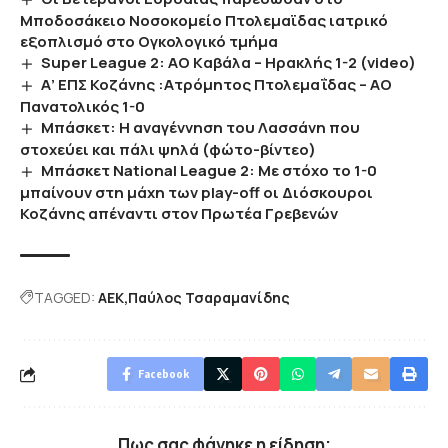
Μποδοσάκειο Νοσοκομείο Πτολεμαϊδας ιατρικό
εξοπλισμό στο Ογκολογικό τμήμα
Super League 2: AO Kαβάλα – Ηρακλής 1-2 (video)
Α’ ΕΠΣ Κοζάνης :Ατρόμητος Πτολεμαΐδας – ΑΟ
Πανατολικός 1-0
Μπάσκετ: Η αναγέννηση του Λασσάνη που
στοχεύει και πάλι ψηλά (φώτο-βίντεο)
Μπάσκετ National League 2: Με στόχο το 1-0
μπαίνουν στη μάχη των play-off οι Διόσκουροι
Κοζάνης απέναντι στον Πρωτέα Γρεβενών
TAGGED:
ΑΕΚ
Παύλος Τσαραμανίδης
Facebook
Πως σας φάνηκε η είδηση;