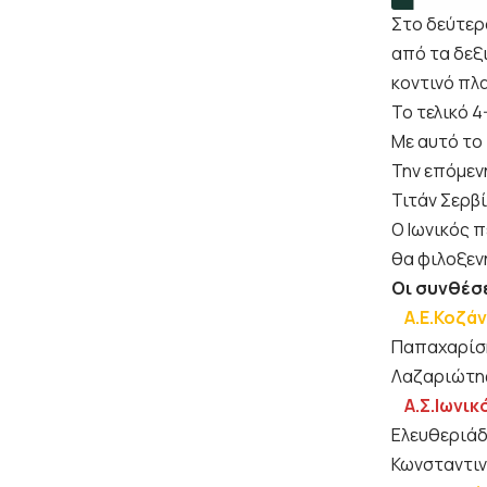
Στο δεύτερ
από τα δεξι
κοντινό πλα
Το τελικό 
Με αυτό το
Την επόμεν
Τιτάν Σερβ
Ο Ιωνικός 
θα φιλοξεν
Οι συνθέσ
Α.Ε.Κοζά
Παπαχαρίση
Λαζαριώτης
Α.Σ.Ιωνι
Ελευθεριάδη
Κωνσταντινί