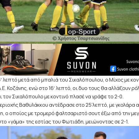
′ λεπτό μετά από μπαλιά του Σικαλόπουλου, ο Μίχος με κον
 Α.Ε. Κοζάνης, ενώ στο 16′ λεπτό, οι δυο τους θα αλλάξουν ρό
ι τον Σικαλόπουλο με κοντινό πλασέ να γράφε το 2-0.
εριοχής Βαθυλάκκου αντέδρασε στο 25’λεπτό, με γκολάρα απ
η, ο οποίος με τρομερό φαλτσαριστό σουτ έξω από την μεγ
το «γάμα» της εστίας του Φωτιάδη, μειώνοντας σε 2-1.