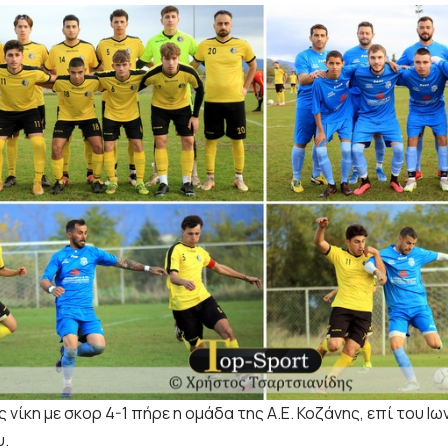
 νίκη με σκορ 4-1 πήρε η ομάδα της Α.Ε. Κοζάνης, επί του Ι
υ.