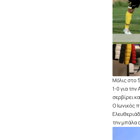
Μόλις στο 5
1-0 για την
σερβίρει κα
Ο Ιωνικός π
Ελευθεριάδ
την μπάλα σ