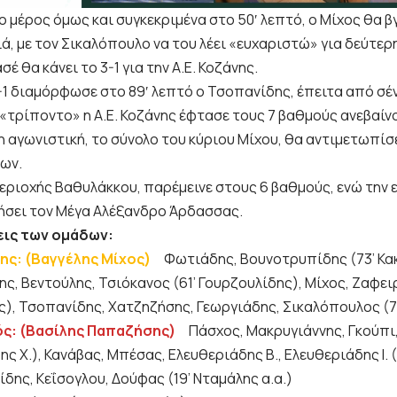
ο μέρος όμως και συγκεκριμένα στο 50′ λεπτό, ο Μίχος θα 
ά, με τον Σικαλόπουλο να του λέει «ευχαριστώ» για δεύτερ
σέ θα κάνει το 3-1 για την Α.Ε. Κοζάνης.
4-1 διαμόρφωσε στο 89′ λεπτό ο Τσοπανίδης, έπειτα από σέ
 «τρίποντο» η Α.Ε. Κοζάνης έφτασε τους 7 βαθμούς ανεβαίν
η αγωνιστική, το σύνολο του κύριου Μίχου, θα αντιμετωπίσ
ίων.
περιοχής Βαθυλάκκου, παρέμεινε στους 6 βαθμούς, ενώ την
ήσει τον Μέγα Αλέξανδρο Άρδασσας.
εις των ομάδων:
νης: (Βαγγέλης Μίχος)
Φωτιάδης, Βουνοτρυπίδης (73’ Κ
ς, Βεντούλης, Τσιόκανος (61’ Γουρζουλίδης), Μίχος, Ζαφει
), Τσοπανίδης, Χατζηζήσης, Γεωργιάδης, Σικαλόπουλος (7
κός: (Βασίλης Παπαζήσης)
Πάσχος, Μακρυγιάννης, Γκούπι,
ς Χ.), Κανάβας, Μπέσας, Ελευθεριάδης Β., Ελευθεριάδης Ι. (
δης, Κεΐσογλου, Δούφας (19’ Νταμάλης α.α.)