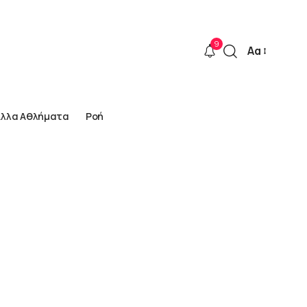
9
Αα
Font
Resizer
Άλλα Αθλήματα
Ροή