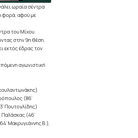
βγάλει ωραία σέντρα
η φορά, αφού με
ντρα του Μίχου.
οντας στην 9η θέση.
ει εκτός έδρας τον
 επόμενη αγωνιστική
ακουλαντωνάκης)
ρόπουλος (86’
3’ Πουτογλίδης)
 Παλάσκας (46’
64’ Μακρυγιάννης Β.),