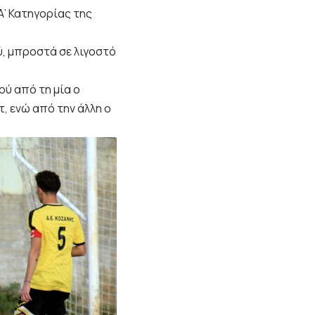
Α’ Κατηγορίας της
ού, μπροστά σε λιγοστό
ύ από τη μία ο
, ενώ από την άλλη ο