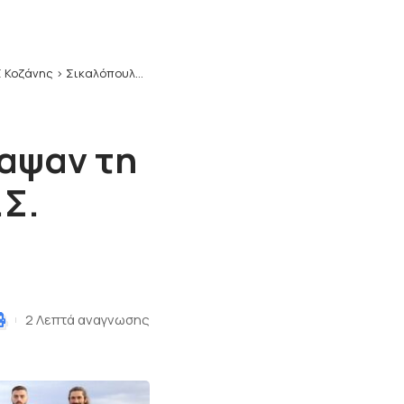
 Κοζάνης
>
Σικαλόπουλος και Μίχος υπέγραψαν τη νίκη της Α.Ε. Κοζάνης επί του Α.Σ. Ιωνικού (φωτογραφίες)
αψαν τη
.Σ.
2 Λεπτά αναγνωσης