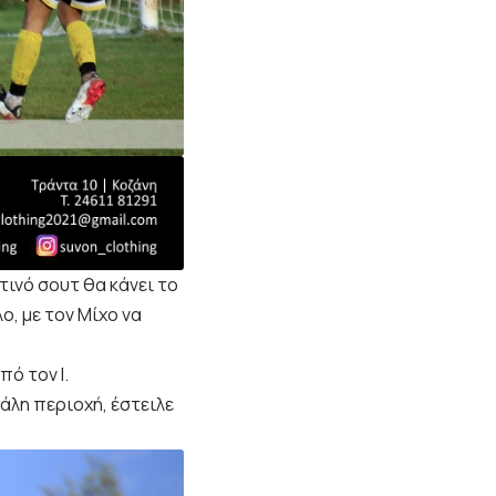
τινό σουτ θα κάνει το
λο, με τον Μίχο να
ό τον Ι.
άλη περιοχή, έστειλε