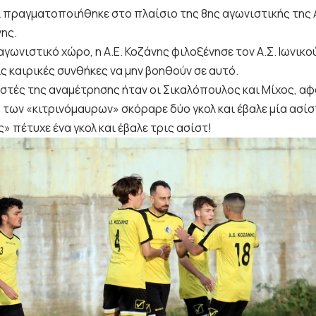
ι πραγματοποιήθηκε στο πλαίσιο της 8ης αγωνιστικής της 
νης.
 αγωνιστικό χώρο, η Α.Ε. Κοζάνης φιλοξένησε τον Α.Σ. Ιωνικ
ις καιρικές συνθήκες να μην βοηθούν σε αυτό.
τές της αναμέτρησης ήταν οι Σικαλόπουλος και Μίχος, αφο
των «κιτρινόμαυρων» σκόραρε δύο γκολ και έβαλε μία ασίστ
» πέτυχε ένα γκολ και έβαλε τρις ασίστ!