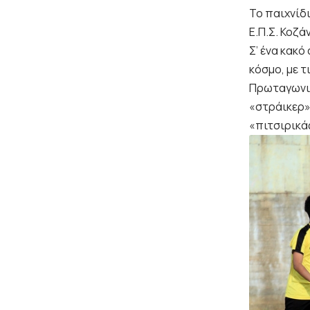
Το παιχνίδ
Ε.Π.Σ. Κοζά
Σ’ ένα κακό
κόσμο, με τ
Πρωταγωνισ
«στράικερ» 
«πιτσιρικάς