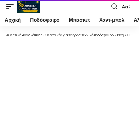
Αα
Font
Resizer
Αρχική
Ποδόσφαιρο
Μπασκετ
Χαντ-μπολ
Ά
Αθλητική Ανασκόπηση - Όλα τα νέα για το ερασιτεχνικό ποδόσφαιρο
>
Blog
>
Ποδόσφαιρο