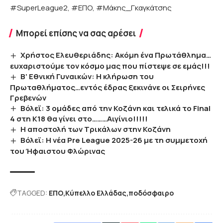
#SuperLeague2, #ΕΠΟ, #Μάκης_Γκαγκάτσης
Μπορεί επίσης να σας αρέσει
Χρήστος Ελευθεριάδης: Ακόμη ένα Πρωτάθλημα…
ευχαριστούμε τον κόσμο μας που πίστεψε σε εμάς!!!
Β’ Εθνική Γυναικών: Η κλήρωση του
Πρωταθλήματος…εντός έδρας ξεκινάνε οι Σειρήνες
Γρεβενών
Βόλεϊ: 3 ομάδες από την Κοζάνη και τελικά το Final
4 στη K18 θα γίνει στο………Αιγίνιο!!!!!
Η αποστολή των Τρικάλων στην Κοζάνη
Βόλεϊ: Η νέα Pre League 2025-26 με τη συμμετοχή
του Ήφαιστου Φλώρινας
TAGGED:
ΕΠΟ
Κύπελλο Ελλάδας
ποδόσφαιρο