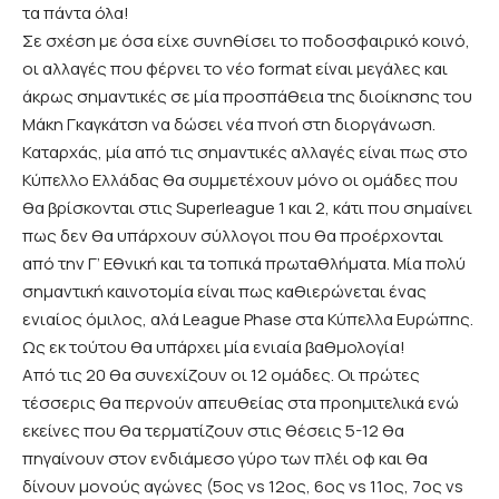
τα πάντα όλα!
Σε σχέση με όσα είχε συνηθίσει το ποδοσφαιρικό κοινό,
οι αλλαγές που φέρνει το νέο format είναι μεγάλες και
άκρως σημαντικές σε μία προσπάθεια της διοίκησης του
Μάκη Γκαγκάτση να δώσει νέα πνοή στη διοργάνωση.
Καταρχάς, μία από τις σημαντικές αλλαγές είναι πως στο
Κύπελλο Ελλάδας θα συμμετέχουν μόνο οι ομάδες που
θα βρίσκονται στις Superleague 1 και 2, κάτι που σημαίνει
πως δεν θα υπάρχουν σύλλογοι που θα προέρχονται
από την Γ’ Εθνική και τα τοπικά πρωταθλήματα. Μία πολύ
σημαντική καινοτομία είναι πως καθιερώνεται ένας
ενιαίος όμιλος, αλά League Phase στα Κύπελλα Ευρώπης.
Ως εκ τούτου θα υπάρχει μία ενιαία βαθμολογία!
Από τις 20 θα συνεχίζουν οι 12 ομάδες. Οι πρώτες
τέσσερις θα περνούν απευθείας στα προημιτελικά ενώ
εκείνες που θα τερματίζουν στις θέσεις 5-12 θα
πηγαίνουν στον ενδιάμεσο γύρο των πλέι οφ και θα
δίνουν μονούς αγώνες (5ος vs 12ος, 6ος vs 11ος, 7ος vs