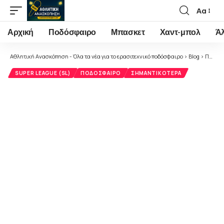
Αα
Font
Resizer
Αρχική
Ποδόσφαιρο
Μπασκετ
Χαντ-μπολ
Ά
Αθλητική Ανασκόπηση - Όλα τα νέα για το ερασιτεχνικό ποδόσφαιρο
>
Blog
>
Ποδόσφαιρο
SUPER LEAGUE (SL)
ΠΟΔΌΣΦΑΙΡΟ
ΣΗΜΑΝΤΙΚΌΤΕΡΑ