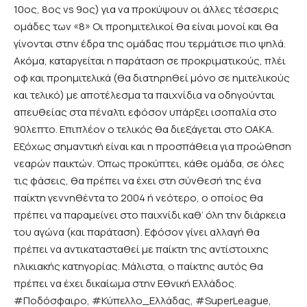
10ος, 8ος vs 9ος) για να προκύψουν οι άλλες τέσσερις
ομάδες των «8» Οι προημιτελικοί θα είναι μονοί και θα
γίνονται στην έδρα της ομάδας που τερμάτισε πιο ψηλά.
Ακόμα, καταργείται η παράταση σε προκριματικούς, πλέι
οφ και προημιτελικά (θα διατηρηθεί μόνο σε ημιτελικούς
και τελικό) με αποτέλεσμα τα παιχνίδια να οδηγούνται
απευθείας στα πέναλτι εφόσον υπάρξει ισοπαλία στο
90λεπτο. Επιπλέον ο τελικός θα διεξάγεται στο ΟΑΚΑ.
Εξόχως σημαντική είναι και η προσπάθεια για προώθηση
νεαρών παικτών. Όπως προκύπτει, κάθε ομάδα, σε όλες
τις φάσεις, θα πρέπει να έχει στη σύνθεσή της ένα
παίκτη γεννηθέντα το 2004 ή νεότερο, ο οποίος θα
πρέπει να παραμείνει στο παιχνίδι καθ’ όλη την διάρκεια
του αγώνα (και παράταση). Εφόσον γίνει αλλαγή θα
πρέπει να αντικατασταθεί με παίκτη της αντίστοιχης
ηλικιακής κατηγορίας. Μάλιστα, ο παίκτης αυτός θα
πρέπει να έχει δικαίωμα στην Εθνική Ελλάδος.
#Ποδόσφαιρο, #Κύπελλο_Ελλάδας, #SuperLeague,