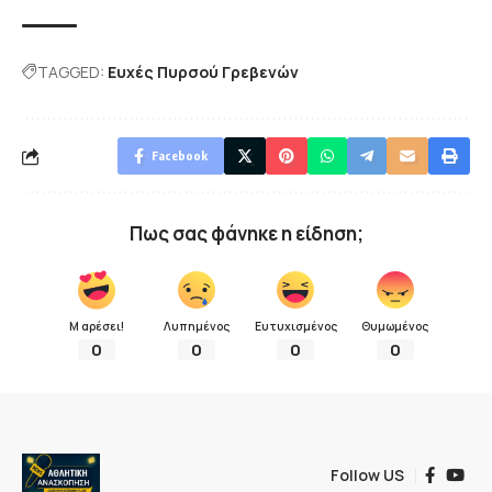
TAGGED:
Ευχές Πυρσού Γρεβενών
Facebook
Πως σας φάνηκε η είδηση;
Μ αρέσει!
Λυπημένος
Ευτυχισμένος
Θυμωμένος
0
0
0
0
Follow US