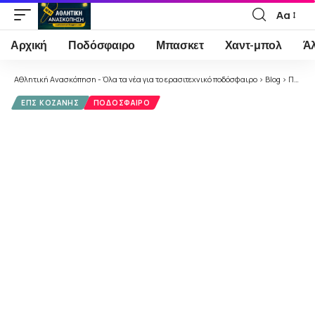
Αα
Font
Resizer
Αρχική
Ποδόσφαιρο
Μπασκετ
Χαντ-μπολ
Ά
Αθλητική Ανασκόπηση - Όλα τα νέα για το ερασιτεχνικό ποδόσφαιρο
>
Blog
>
Ποδόσφαιρο
ΕΠΣ ΚΟΖΆΝΗΣ
ΠΟΔΌΣΦΑΙΡΟ