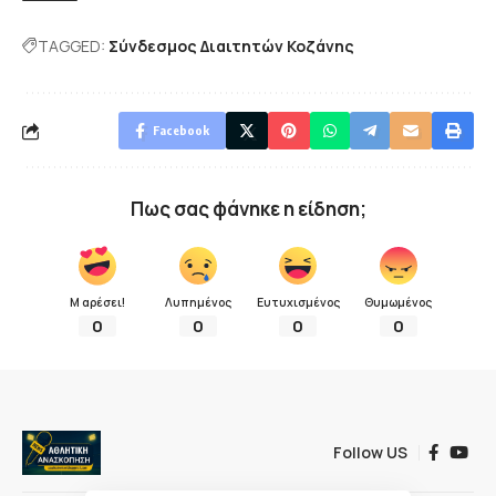
TAGGED:
Σύνδεσμος Διαιτητών Κοζάνης
Facebook
Πως σας φάνηκε η είδηση;
Μ αρέσει!
Λυπημένος
Ευτυχισμένος
Θυμωμένος
0
0
0
0
Follow US