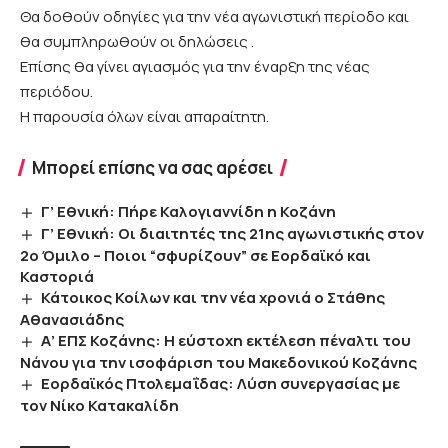
Θα δοθούν οδηγίες για την νέα αγωνιστική περίοδο και
θα συμπληρωθούν οι δηλώσεις .
Επίσης θα γίνει αγιασμός για την έναρξη της νέας
περιόδου.
Η παρουσία όλων είναι απαραίτητη.
Μπορεί επίσης να σας αρέσει
Γ’ Εθνική: Πήρε Καλογιαννίδη η Κοζάνη
Γ’ Εθνική: Οι διαιτητές της 21ης αγωνιστικής στον
2ο Όμιλο – Ποιοι “σφυρίζουν” σε Εορδαϊκό και
Καστοριά
Κάτοικος Κοίλων και την νέα χρονιά ο Στάθης
Αθανασιάδης
Α’ ΕΠΣ Κοζάνης: Η εύστοχη εκτέλεση πέναλτι του
Νάνου για την ισοφάριση του Μακεδονικού Κοζάνης
Εορδαϊκός Πτολεμαΐδας: Λύση συνεργασίας με
τον Νίκο Κατακαλίδη